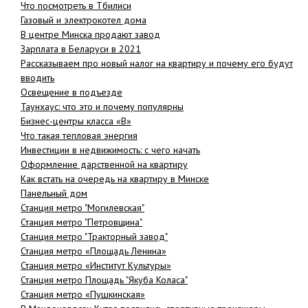
Что посмотреть в Тбилиси
Газовый и электрокотел дома
В центре Минска продают завод
Зарплата в Беларуси в 2021
Рассказываем про новый налог на квартиру и почему его будут
вводить
Освещение в подъезде
Таунхаус: что это и почему популярны
Бизнес-центры класса «В»
Что такая тепловая энергия
Инвестиции в недвижимость: с чего начать
Оформление дарственной на квартиру
Как встать на очередь на квартиру в Минске
Панельный дом
Станция метро "Могилевская"
Станция метро "Петровщина"
Станция метро "Тракторный завод"
Станция метро «Площадь Ленина»
Станция метро «Институт Культуры»
Станция метро Площадь "Якуба Коласа"
Станция метро «Пушкинская»