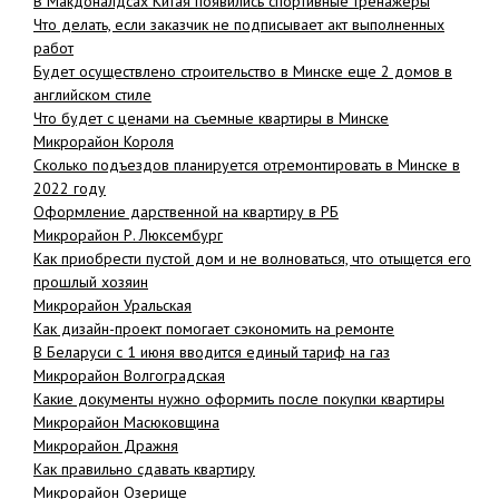
В Макдоналдсах Китая появились спортивные тренажеры
Что делать, если заказчик не подписывает акт выполненных
работ
Будет осуществлено строительство в Минске еще 2 домов в
английском стиле
Что будет с ценами на съемные квартиры в Минске
Микрорайон Короля
Сколько подъездов планируется отремонтировать в Минске в
2022 году
Оформление дарственной на квартиру в РБ
Микрорайон Р. Люксембург
Как приобрести пустой дом и не волноваться, что отыщется его
прошлый хозяин
Микрорайон Уральская
Как дизайн-проект помогает сэкономить на ремонте
В Беларуси с 1 июня вводится единый тариф на газ
Микрорайон Волгоградская
Какие документы нужно оформить после покупки квартиры
Микрорайон Масюковщина
Микрорайон Дражня
Как правильно сдавать квартиру
Микрорайон Озерище