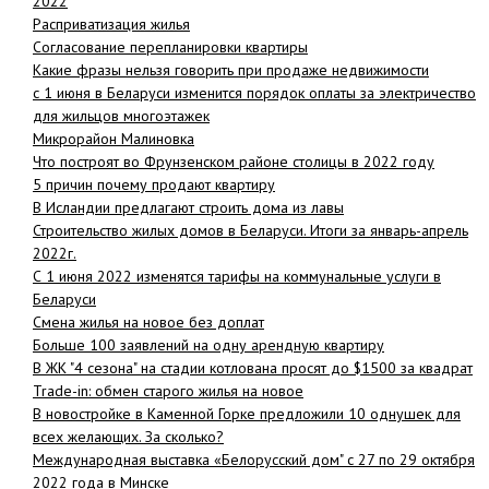
2022
Расприватизация жилья
Согласование перепланировки квартиры
Какие фразы нельзя говорить при продаже недвижимости
с 1 июня в Беларуси изменится порядок оплаты за электричество
для жильцов многоэтажек
Микрорайон Малиновка
Что построят во Фрунзенском районе столицы в 2022 году
5 причин почему продают квартиру
В Исландии предлагают строить дома из лавы
Строительство жилых домов в Беларуси. Итоги за январь-апрель
2022г.
С 1 июня 2022 изменятся тарифы на коммунальные услуги в
Беларуси
Смена жилья на новое без доплат
Больше 100 заявлений на одну арендную квартиру
В ЖК "4 сезона" на стадии котлована просят до $1500 за квадрат
Trade-in: обмен старого жилья на новое
В новостройке в Каменной Горке предложили 10 однушек для
всех желающих. За сколько?
Международная выставка «Белорусский дом" с 27 по 29 октября
2022 года в Минске