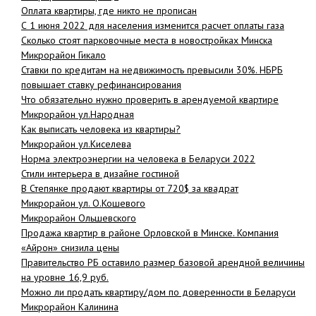
Оплата квартиры, где никто не прописан
С 1 июня 2022 для населения изменится расчет оплаты газа
Сколько стоят парковочные места в новостройках Минска
Микрорайон Гикало
Ставки по кредитам на недвижимость превысили 30%. НБРБ
повышает ставку рефинансирования
Что обязательно нужно проверить в арендуемой квартире
Микрорайон ул.Народная
Как выписать человека из квартиры?
Микрорайон ул.Киселева
Норма электроэнергии на человека в Беларуси 2022
Стили интерьера в дизайне гостиной
В Степянке продают квартиры от 720$ за квадрат
Микрорайон ул. О.Кошевого
Микрорайон Ольшевского
Продажа квартир в районе Орловской в Минске. Компания
«Айрон» снизила цены
Правительство РБ оставило размер базовой арендной величины
на уровне 16,9 руб.
Можно ли продать квартиру/дом по доверенности в Беларуси
Микрорайон Калинина