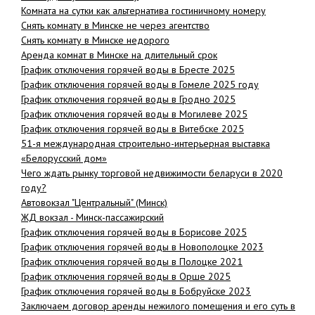
Комната на сутки как альтернатива гостиничному номеру
Снять комнату в Минске не через агентство
Снять комнату в Минске недорого
Аренда комнат в Минске на длительный срок
График отключения горячей воды в Бресте 2025
График отключения горячей воды в Гомеле 2025 году
График отключения горячей воды в Гродно 2025
График отключения горячей воды в Могилеве 2025
График отключения горячей воды в Витебске 2025
51-я международная строительно-интерьерная выставка
«Белорусский дом»
Чего ждать рынку торговой недвижимости беларуси в 2020
году?
Автовокзал "Центральный" (Минск)
ЖД вокзал - Минск-пассажирский
График отключения горячей воды в Борисове 2025
График отключения горячей воды в Новополоцке 2023
График отключения горячей воды в Полоцке 2021
График отключения горячей воды в Орше 2025
График отключения горячей воды в Бобруйске 2023
Заключаем договор аренды нежилого помещения и его суть в