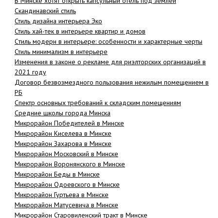
В Минске хотят открыть капсульный отель под землей
Скандинавский стиль
Стиль дизайна интерьера Эко
Стиль хай-тек в интерьере квартир и домов
Cтиль модерн в интерьере: особенности и характерные черты
Стиль минимализм в интерьере
Изменения в законе о рекламе для риэлторских организаций в
2021 году
Договор безвозмездного пользования нежилым помещением в
РБ
Спектр основных требований к складским помещениям
Средние школы города Минска
Микрорайон Победителей в Минске
Микрорайон Киселева в Минске
Микрорайон Захарова в Минске
Микрорайон Московский в Минске
Микрорайон Воронянского в Минске
Микрорайон Беды в Минске
Микрорайон Одоевского в Минске
Микрорайон Гуртьева в Минске
Микрорайон Матусевича в Минске
Микрорайон Старовиленский тракт в Минске