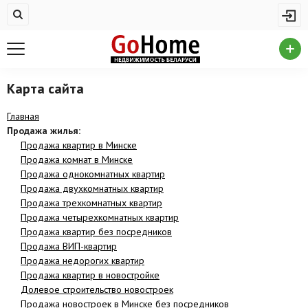
Жилая недвижимость
Купить квартиру
Снять квартиру
Карта сайта
На сутки
Главная
Продажа жилья:
Новостройки
Продажа квартир в Минске
Продажа комнат в Минске
Дома/коттеджи/участки
Продажа однокомнатных квартир
Продажа двухкомнатных квартир
Комерческая недвижимость
Продажа трехкомнатных квартир
Продажа коммерческой недвижимости
Продажа четырехкомнатных квартир
Продажа квартир без посредников
Аренда коммерческой недвижимости
Продажа ВИП-квартир
Продажа недорогих квартир
Другие разделы
Продажа квартир в новостройке
Долевое строительство новостроек
Новости
Продажа новостроек в Минске без посредников