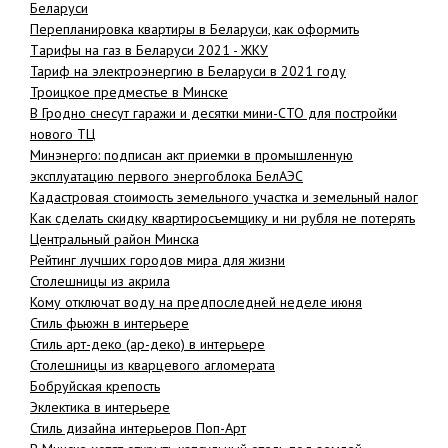
Беларуси
Перепланировка квартиры в Беларуси, как оформить
Tарифы на газ в Беларуси 2021 - ЖКУ
Тариф на электроэнергию в Беларуси в 2021 году
Троицкое предместье в Минске
В Гродно снесут гаражи и десятки мини-СТО для постройки
нового ТЦ
Минэнерго: подписан акт приемки в промышленную
эксплуатацию первого энергоблока БелАЭС
Кадастровая стоимость земельного участка и земельный налог
Как сделать скидку квартиросъемщику и ни рубля не потерять
Центральный район Минска
Рейтинг лучших городов мира для жизни
Столешницы из акрила
Кому отключат воду на предпоследней неделе июня
Стиль фьюжн в интерьере
Стиль арт-деко (ар-деко) в интерьере
Столешницы из кварцевого агломерата
Бобруйская крепость
Эклектика в интерьере
Стиль дизайна интерьеров Поп-Арт