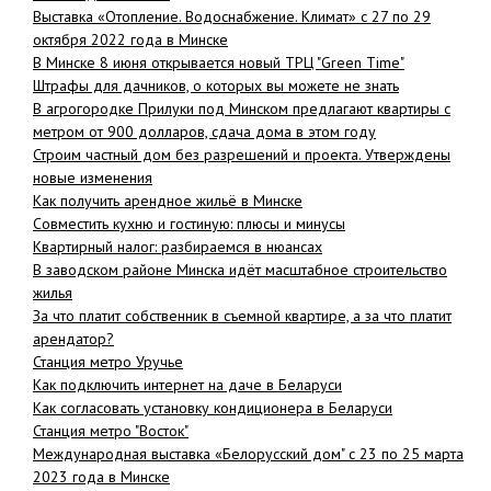
Выставка «Отопление. Водоснабжение. Климат» с 27 по 29
октября 2022 года в Минске
В Минске 8 июня открывается новый ТРЦ "Green Time"
Штрафы для дачников, о которых вы можете не знать
В агрогородке Прилуки под Минском предлагают квартиры с
метром от 900 долларов, сдача дома в этом году
Строим частный дом без разрешений и проекта. Утверждены
новые изменения
Как получить арендное жильё в Минске
Совместить кухню и гостиную: плюсы и минусы
Квартирный налог: разбираемся в нюансах
В заводском районе Минска идёт масштабное строительство
жилья
За что платит собственник в съемной квартире, а за что платит
арендатор?
Станция метро Уручье
Как подключить интернет на даче в Беларуси
Как согласовать установку кондиционера в Беларуси
Станция метро "Восток"
Международная выставка «Белорусский дом" с 23 по 25 марта
2023 года в Минске