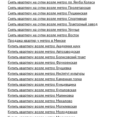
Снять квартиру на сутки возле метро пл. Якуба Коласа
Снять квартиру на сутки возле метро Пролетарская
Снять квартиру на сутки возле метро Пушкинская
Снять квартиру на сутки возле метро Спортивная
Снять квартиру на сутки возле метро Тракторный завод
Снять квартиру на сутки возле метро Уручье
Снять квартиру на сутки возле метро Восток
Продажа квартир у метро в Минске
Купить квартиру возле метро Академия наук
Купить квартиру возле метро Автозаводская
Купить квартиру возле метро Борисовский тракт
Купить квартиру возле метро Фрунзенская
Купить квартиру возле метро Грушевка
Купить квартиру возле метро Институт культуры
Купить квартиру возле метро Каменная горка
Купить квартиру возле метро Кунцевщина
Купить квартиру возле метро Купаловская
Купить квартиру возле метро Малиновка
Купить квартиру возле метро Михалово
Купить квартиру возле метро Могилевская
Купить квартиру возле метро Молодежная