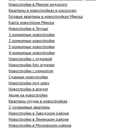
Новостройки в Минске недорого
Агентства
Квартиры в новостройках в рассрочку
Готовые квартиры в новостройках Минска
Ремонт квартир
Карта новостроек Минска
Новостройки в Уручье
Грузовое такси
1-комнатные новостройки
2-комнатные новостройки
Способы оплаты
3-комнатные новостройки
4-комнатные новостройки
Реклама на сайте
Новостройки с отделкой
Новостройки без отделки
Новостройки с ремонтом
Сданные новостройки
Новостройки под ключ
Новостройки в кредит
Акции на новостройки
Квартиры-студии в новостройках
2-уровневые квартиры
Новостройки в Заводском районе
Новостройки в Ленинском районе
Новостройки в Московском районе