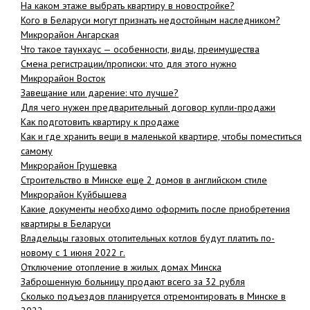
На каком этаже выбрать квартиру в новостройке?
Кого в Беларуси могут признать недостойным наследником?
Микрорайон Ангарская
Что такое таунхаус — особенности, виды, преимущества
Смена регистрации/прописки: что для этого нужно
Микрорайон Восток
Завещание или дарение: что лучше?
Для чего нужен предварительный договор купли-продажи
Как подготовить квартиру к продаже
Как и где хранить вещи в маленькой квартире, чтобы поместиться
самому
Микрорайон Грушевка
Cтроительство в Минске еще 2 домов в английском стиле
Микрорайон Куйбышева
Какие документы необходимо оформить после приобретения
квартиры в Беларуси
Владельцы газовых отопительных котлов будут платить по-
новому с 1 июня 2022 г.
Отключение отопление в жилых домах Минска
Заброшенную больницу продают всего за 32 рубля
Сколько подъездов планируется отремонтировать в Минске в