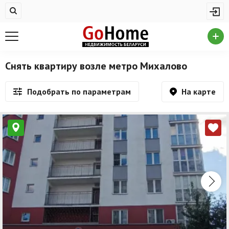
Жилая недвижимость
Купить квартиру
Снять квартиру
Снять квартиру возле метро Михалово
На сутки
На карте
Подобрать по параметрам
Новостройки
Дома/коттеджи/участки
Комерческая недвижимость
Продажа коммерческой недвижимости
Аренда коммерческой недвижимости
Другие разделы
Новости