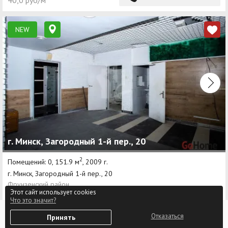
40,0 руб/м²
NEW
г. Минск, Загородный 1-й пер., 20
2
Помещений: 0, 151.9 м
, 2009 г.
г. Минск, Загородный 1-й пер., 20
Фрунзенский район
Этот сайт использует cookies
Молодежная
Что это значит?
0
Отказаться
6 076,0 руб
Принять
Избранное
Войти