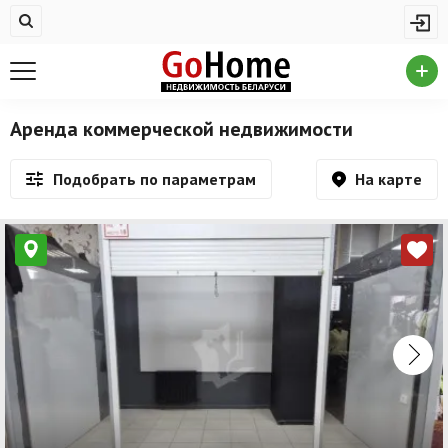
Жилая недвижимость
Купить квартиру
Снять квартиру
Аренда коммерческой недвижимости
На сутки
На карте
Подобрать по параметрам
Новостройки
Дома/коттеджи/участки
Комерческая недвижимость
Продажа коммерческой недвижимости
Аренда коммерческой недвижимости
Другие разделы
Новости