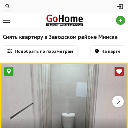
Жилая недвижимость
Купить квартиру
Снять квартиру
Снять квартиру в Заводском районе Минска
На сутки
На карте
Подобрать по параметрам
Новостройки
Дома/коттеджи/участки
Комерческая недвижимость
Продажа коммерческой недвижимости
Аренда коммерческой недвижимости
Другие разделы
Новости