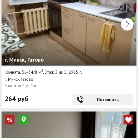
г. Минск, Гатово
2
Комната, 56/34/8 м
, Этаж 3 из 5, 1985 г.
г. Минск, Гатово
Заводской район
264 руб
Позвонить
%