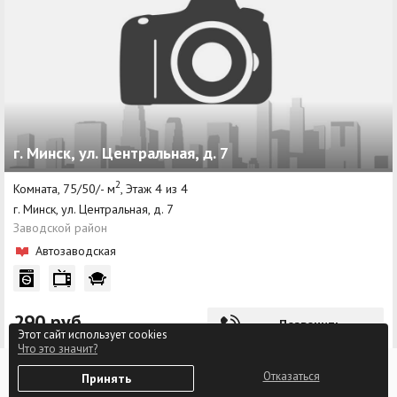
г. Минск, ул. Центральная, д. 7
2
Комната, 75/50/- м
, Этаж 4 из 4
г. Минск, ул. Центральная, д. 7
Заводской район
Автозаводская
290 руб
Позвонить
Этот сайт использует cookies
Что это значит?
0
Отказаться
Принять
Избранное
Войти