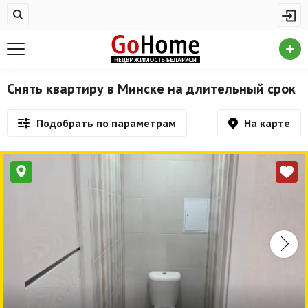
Жилая недвижимость
Купить квартиру
Снять квартиру
Снять квартиру в Минске на длительный срок
На сутки
На карте
Подобрать по параметрам
Новостройки
Дома/коттеджи/участки
Комерческая недвижимость
Продажа коммерческой недвижимости
Аренда коммерческой недвижимости
Другие разделы
Новости