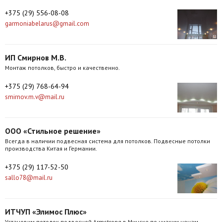
+375 (29) 556-08-08
Агентства
garmoniabelarus@gmail.com
Ремонт квартир
Грузовое такси
ИП Смирнов М.В.
Монтаж потолков, быстро и качественно.
Способы оплаты
+375 (29) 768-64-94
Реклама на сайте
smirnov.m.v@mail.ru
ООО «Стильное решение»
Всегда в наличии подвесная система для потолков. Подвесные потолки
производства Китая и Германии.
+375 (29) 117-52-50
sallo78@mail.ru
ИТЧУП «Элимос Плюс»
Установим потолок подвесной Armstrong в Минске по низким ценам.