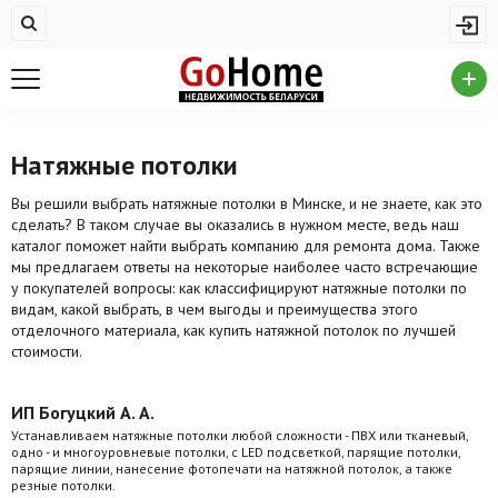
Жилая недвижимость
Купить квартиру
Снять квартиру
Натяжные потолки
На сутки
Вы решили выбрать натяжные потолки в Минске, и не знаете, как это
Новостройки
сделать? В таком случае вы оказались в нужном месте, ведь наш
каталог поможет найти выбрать компанию для ремонта дома. Также
Дома/коттеджи/участки
мы предлагаем ответы на некоторые наиболее часто встречающие
у покупателей вопросы: как классифицируют натяжные потолки по
Комерческая недвижимость
видам, какой выбрать, в чем выгоды и преимущества этого
отделочного материала, как купить натяжной потолок по лучшей
Продажа коммерческой недвижимости
стоимости.
Аренда коммерческой недвижимости
ИП Богуцкий А. А.
Устанавливаем натяжные потолки любой сложности - ПВХ или тканевый,
Другие разделы
одно - и многоуровневые потолки, с LED подсветкой, парящие потолки,
парящие линии, нанесение фотопечати на натяжной потолок, а также
Новости
резные потолки.