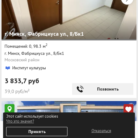
г. Минск, Фабрициуса ул., 8/Бк1
2
Помещений: 0, 98.3 м
г. Минск, Фабрициуса ул., 8/Бк1
Московский район
Институт культуры
3 833,7 руб
Позвонить
39,0 руб/м²
Этот сайт использует cookies
Что это значит?
0
Отказаться
Принять
Избранное
Войти