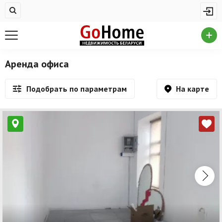
Жилая недвижимость
Купить квартиру
Снять квартиру
Аренда офиса
На сутки
На карте
Подобрать по параметрам
Новостройки
Дома/коттеджи/участки
Комерческая недвижимость
Продажа коммерческой недвижимости
Аренда коммерческой недвижимости
Другие разделы
Новости