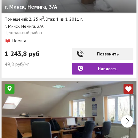
г. Минск, Немига, 3/А
Агентства
2
Помещений: 2, 25 м
, Этаж 1 из 1, 2011 г.
Ремонт квартир
г. Минск, Немига, 3/А
Центральный район
Грузовое такси
Немига
Способы оплаты
1 243,8 руб
Позвонить
Реклама на сайте
49,8 руб/м²
Написать