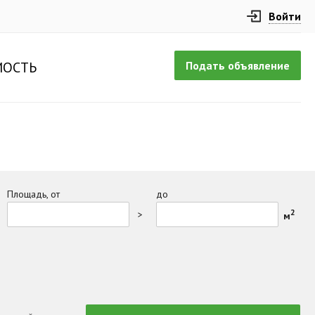
Войти
Подать объявление
ОСТЬ
Площадь, от
до
2
>
м