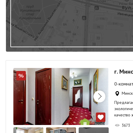
г. Мин
%
0-комнат
Минска
Предлага
экологиче
качество 
3673