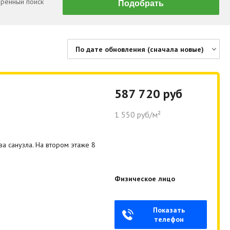
ренный поиск
По дате обновления (сначала новые)
По цене (сначала дешевые)
По цене (сначала дорогие)
587 720 руб
По дате обновления (сначала новые)
1 550 руб/м²
По дате обновления (сначала старые)
По площади (сначала большие)
а санузла. На втором этаже 8
По площади (сначала маленькие)
Физическое лицо
Показать
телефон