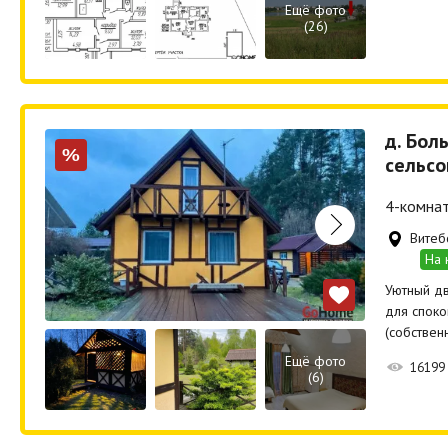
Ещё фото
(26)
д. Бол
%
сельсо
4-комнат
Витеб
На 
Уютный дв
для споко
(собствен
Ещё фото
16199
(6)