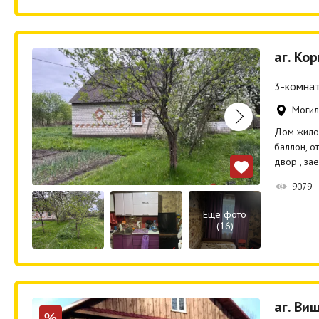
аг. Ко
3-комнат
Могил
Дом жилой
баллон, о
двор , за
9079
Ещё фото
(16)
аг. Ви
%