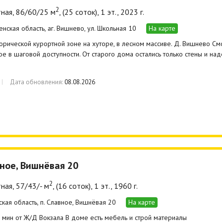
2
ная, 86/60/25 м
, (25 соток), 1 эт., 2023 г.
енская область, аг. Вишнево, ул. Школьная 10
На карте
орической курортной зоне на хуторе, в лесном массиве. Д. Вишнево Смор
е в шаговой доступности. От старого дома остались только стены и на
Дата обновления:
08.08.2026
вное, Вишнёвая 20
2
ная, 57/43/- м
, (16 соток), 1 эт., 1960 г.
ская область, п. Славное, Вишнёвая 20
На карте
 мин от Ж/Д Вокзала В доме есть мебель и строй материалы