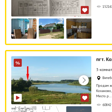
15216
Ещё фото
(6)
пгт. К
%
3-комнат
Витебс
Продам жи
Коханово,
Место р…
60842