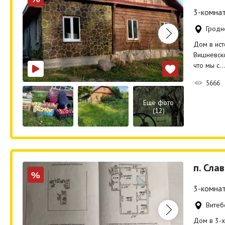
3-комнат
Гродн
Дом в ист
Вишневско
что мы с…
5666
Ещё фото
(12)
п. Сла
%
3-комнат
Витеб
Дом в 3-х