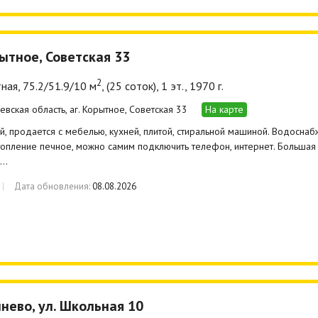
рытное, Советская 33
2
ная, 75.2/51.9/10 м
, (25 соток), 1 эт., 1970 г.
евская область, аг. Корытное, Советская 33
На карте
, продается с мебелью, кухней, плитой, стиральной машиной. Водоснаб
топление печное, можно самим подключить телефон, интернет. Большая
е…
Дата обновления:
08.08.2026
шнево, ул. Школьная 10