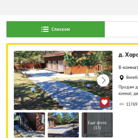
Списком
д. Хор
8-комнат
Витеб
Продам дв
комнат, д
11769
Ещё фото
(13)