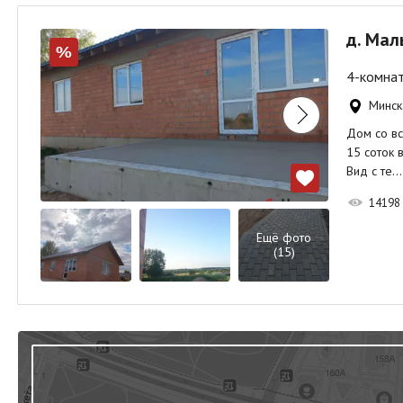
д. Мал
%
4-комнат
Минск
Дом со вс
15 соток 
Вид с те…
14198
Ещё фото
(15)