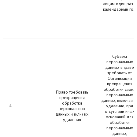
лицам один раз в
календарный год
Субъект
персональных
данных вправе
требовать от
Организации
прекращения
обработки своих
Право требовать
персональных
прекращения
данных, включая и
обработки
4
удаление, при
персональных
отсутствии иных
данных и (или) их
оснований для
удаления
обработки
персональных
данных,