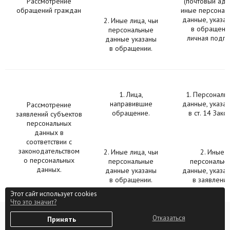
Рассмотрение
(почтовый адр
обращений граждан
иные персонал
данные, указа
2. Иные лица, чьи
в обращени
персональные
личная подпи
данные указаны
в обращении.
1. Лица,
1. Персональ
направившие
данные, указа
Рассмотрение
обращение.
в ст. 14 Зако
заявлений субъектов
персональных
данных в
соответствии с
законодательством
2. Иные лица, чьи
2. Иные
о персональных
персональные
персональн
данных.
данные указаны
данные, указа
в обращении.
в заявлении
Этот сайт использует cookies
Что это значит?
0
Отказаться
Принять
Избранное
Войти