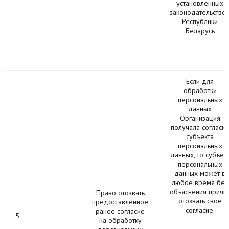
установленных
законодательство
Республики
Беларусь
Если для
обработки
персональных
данных
Организация
получала согласи
субъекта
персональных
данных, то субъек
персональных
данных может в
любое время без
объяснения причи
Право отозвать
отозвать свое
предоставленное
согласие.
ранее согласие
5
на обработку