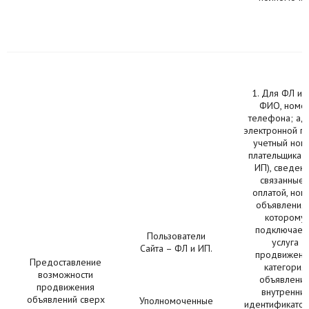
1. Для ФЛ и 
ФИО, номе
телефона; ад
электронной по
учетный ном
плательщика (
ИП), сведени
связанные 
оплатой, ном
объявления,
которому
подключает
Пользователи
услуга
Сайта – ФЛ и ИП.
продвижени
Предоставление
категория
возможности
объявления
продвижения
внутренни
объявлений сверх
Уполномоченные
идентификатор 