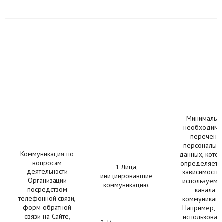
Минимальн
необходим
перечень
персональн
Коммуникация по
данных, кото
вопросам
определяетс
1 Лица,
деятельности
зависимости 
инициировавшие
Организации
используемо
коммуникацию.
посредством
канала
телефонной связи,
коммуникаци
форм обратной
Например, п
связи на Сайте,
использован