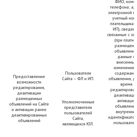
ФИО, номе
телефона; ад
электронной по
учетный ном
плательщика (
ИП), сведени
связанные с оп
(при платно
размещени
объявления)
данные о
внесенных
изменениях
Пользователи
содержани
Предоставление
Сайта – ФЛ и ИП.
объявления, да
возможности
время
редактирования,
редактирован
деактивации
деактиваци
размещенных
активации
Уполномоченные
объявлений на Сайте
объявления
представители
и активации ранее
внутренни
пользователей
деактивированных
идентификатор 
Сайта,
объявлений
пользовател
являющихся ЮЛ.