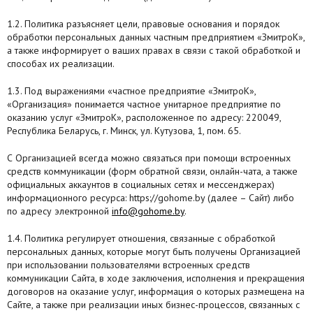
Агентства
1.2. Политика разъясняет цели, правовые основания и порядок
обработки персональных данных частным предприятием «ЗмитроК»,
Ремонт квартир
а также информирует о ваших правах в связи с такой обработкой и
способах их реализации.
Грузовое такси
1.3. Под выражениями «частное предприятие «ЗмитроК»,
«Организация» понимается частное унитарное предприятие по
Способы оплаты
оказанию услуг «ЗмитроК», расположенное по адресу: 220049,
Республика Беларусь, г. Минск, ул. Кутузова, 1, пом. 65.
Реклама на сайте
С Организацией всегда можно связаться при помощи встроенных
средств коммуникации (форм обратной связи, онлайн-чата, а также
официальных аккаунтов в социальных сетях и мессенджерах)
информационного ресурса: https://gohome.by (далее – Сайт) либо
по адресу электронной
info@gohome.by
.
1.4. Политика регулирует отношения, связанные с обработкой
персональных данных, которые могут быть получены Организацией
при использовании пользователями встроенных средств
коммуникации Сайта, в ходе заключения, исполнения и прекращения
договоров на оказание услуг, информация о которых размещена на
Сайте, а также при реализации иных бизнес-процессов, связанных с