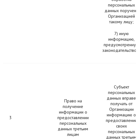
персональных
данных поручена
Организацией
такому лицу;
7) иную
информацию,
предусмотренную
законодательством
Субъект
персональных
данных вправе
Право на
получать от
получение
Организации
информации о
информацию о
3
предоставлении
предоставлении
персональных
своих
данных третьим
персональных
лицам
данных третьим