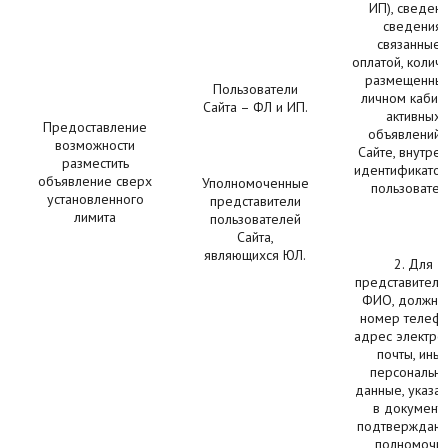
ИП), сведени
сведения,
связанные 
оплатой, колич
размещенных
Пользователи
личном кабин
Сайта – ФЛ и ИП.
активных
Предоставление
объявлений 
возможности
Сайте, внутре
разместить
идентификатор 
объявление сверх
Уполномоченные
пользовател
установленного
представители
лимита
пользователей
Сайта,
являющихся ЮЛ.
2. Для
представителя
ФИО, должнос
номер телефо
адрес электро
почты, ины
персональн
данные, указа
в документе
подтверждаю
полномочия