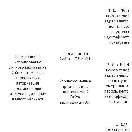
1. Для ФЛ: им
номер телефо
адрес электро
почты, парол
внутренни
идентификатор 
пользовател
Пользователи
Регистрация и
Сайта – ФЛ и ИП.
использование
2. Для ИП: Ф
личного кабинета на
номер телефо
Сайте, в том числе
адрес электро
верификация,
почты, учетн
Уполномоченные
авторизация,
номер плательщ
представители
восстановление
пароль, внутре
пользователей
доступа и удаление
идентификатор 
Сайта,
личного кабинета.
пользовател
являющихся ЮЛ.
3. Для
представителя