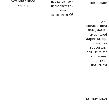
установленного
представители
пользовател
лимита
пользователей
Сайта,
являющихся ЮЛ.
2. Для
представителя
ФИО, должнос
номер телефо
адрес электро
почты, ины
персональн
данные, указа
в документе
подтверждаю
полномочия
КОММУНИКАЦ