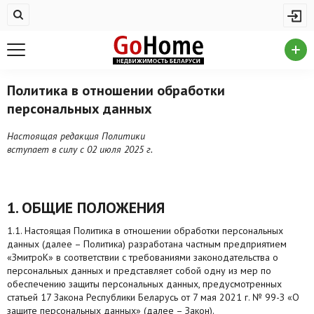
Жилая недвижимость
Купить квартиру
Снять квартиру
Политика в отношении обработки
персональных данных
На сутки
Новостройки
Настоящая редакция Политики
вступает в силу с 02 июля 2025 г.
Дома/коттеджи/участки
Комерческая недвижимость
1. ОБЩИЕ ПОЛОЖЕНИЯ
Продажа коммерческой недвижимости
1.1. Настоящая Политика в отношении обработки персональных
данных (далее – Политика) разработана частным предприятием
Аренда коммерческой недвижимости
«ЗмитроК» в соответствии с требованиями законодательства о
персональных данных и представляет собой одну из мер по
Другие разделы
обеспечению защиты персональных данных, предусмотренных
статьей 17 Закона Республики Беларусь от 7 мая 2021 г. № 99-З «О
Новости
защите персональных данных» (далее – Закон).