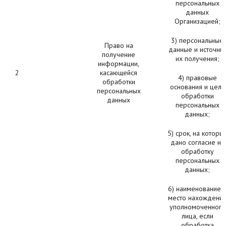
персональных
данных
Организацией;
3) персональные
Право на
данные и источни
получение
их получения;
информации,
2
касающейся
4) правовые
обработки
основания и цели
персональных
обработки
данных
персональных
данных;
5) срок, на которы
дано согласие на
обработку
персональных
данных;
6) наименование 
место нахождени
уполномоченного
лица, если
обработка