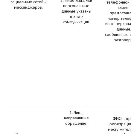
2. Иные лица, чьи
социальных сетей и
телефонной с
персональные
мессенджеров.
клиент
данные указаны
предоставляе
в ходе
номер телефо
коммуникации.
иные персонал
данные,
сообщенные в 
разговора.
1. Лица,
направившие
ФИО, адре
обращение.
регистрации 
месту жительс