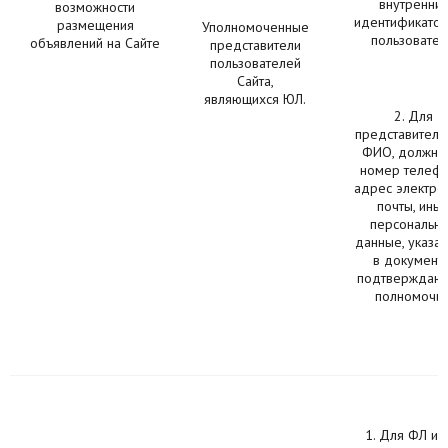
внутренни
возможности
идентификатор 
размещения
Уполномоченные
пользовател
объявлений на Сайте
представители
пользователей
Сайта,
являющихся ЮЛ.
2. Для
представителя
ФИО, должнос
номер телефо
адрес электро
почты, ины
персональн
данные, указа
в документе
подтверждаю
полномочия
1. Для ФЛ и 