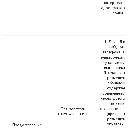
номер телефо
адрес электро
почты.
1. Для ФЛ и 
ФИО, номе
телефона; ад
электронной по
учетный ном
плательщика (
ИП), дата и в
размещени
объявлений
содержани
объявлений, в
числе фотогра
сведения,
связанные с оп
Пользователи
(при платно
Сайта – ФЛ и ИП.
размещени
объявления)
Предоставление