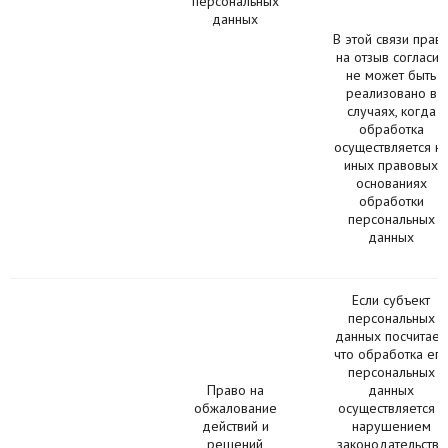
персональных
данных
В этой связи прав
на отзыв согласия
не может быть
реализовано в
случаях, когда
обработка
осуществляется н
иных правовых
основаниях
обработки
персональных
данных
Если субъект
персональных
данных посчитает,
что обработка его
персональных
Право на
данных
обжалование
осуществляется с
действий и
нарушением
решений
законодательства