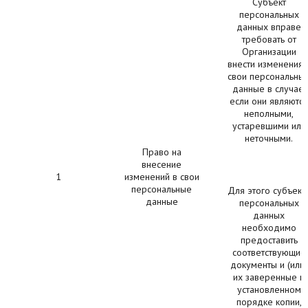
Субъект
персональных
данных вправе
требовать от
Организации
внести изменения 
свои персональны
данные в случае,
если они являются
неполными,
устаревшими или
неточными.
Право на
внесение
1
изменений в свои
персональные
Для этого субъект
данные
персональных
данных
необходимо
предоставить
соответствующие
документы и (или)
их заверенные в
установленном
порядке копии,