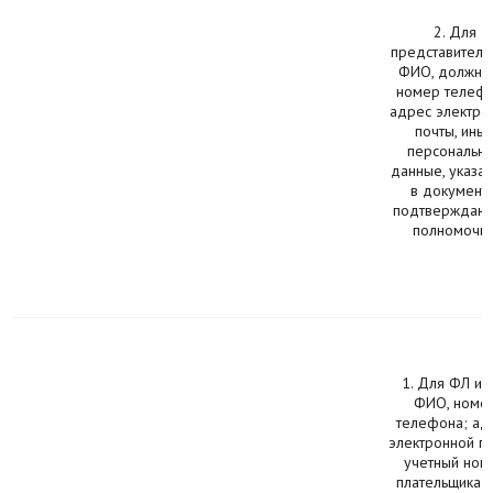
2. Для
представителя
ФИО, должнос
номер телефо
адрес электро
почты, ины
персональн
данные, указа
в документе
подтверждаю
полномочия
1. Для ФЛ и 
ФИО, номе
телефона; ад
электронной по
учетный ном
плательщика (