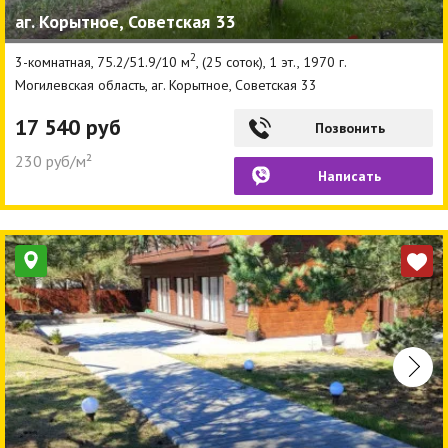
аг. Корытное, Советская 33
Агентства
2
3-комнатная, 75.2/51.9/10 м
, (25 соток), 1 эт., 1970 г.
Ремонт квартир
Могилевская область, аг. Корытное, Советская 33
Грузовое такси
17 540 руб
Позвонить
Способы оплаты
230 руб/м²
Написать
Реклама на сайте