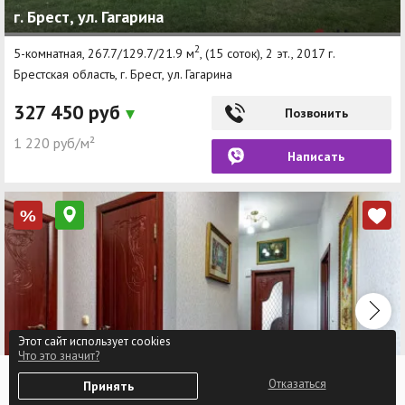
г. Брест, ул. Гагарина
2
5-комнатная, 267.7/129.7/21.9 м
, (15 соток), 2 эт., 2017 г.
Брестская область, г. Брест, ул. Гагарина
327 450 руб
Позвонить
1 220 руб/м²
Написать
%
Этот сайт использует cookies
Что это значит?
0
Отказаться
Принять
Избранное
Войти