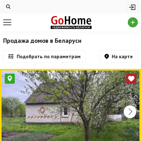
Жилая недвижимость
Купить квартиру
Снять квартиру
Продажа домов в Беларуси
На сутки
На карте
Подобрать по параметрам
Новостройки
Дома/коттеджи/участки
Комерческая недвижимость
Продажа коммерческой недвижимости
Аренда коммерческой недвижимости
Другие разделы
Новости