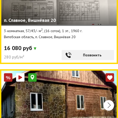
п. Славное, Вишнёвая 20
2
3-комнатная, 57/43/- м
, (16 соток), 1 эт., 1960 г.
Витебская область, п. Славное, Вишнёвая 20
16 080 руб
Позвонить
280 руб/м²
%