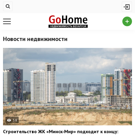
Жилая недвижимость
Купить квартиру
Снять квартиру
Новости недвижимости
На сутки
Новостройки
Дома/коттеджи/участки
Комерческая недвижимость
Продажа коммерческой недвижимости
Аренда коммерческой недвижимости
Другие разделы
58
Строительство ЖК «Минск‑Мир» подходит к концу:
Новости