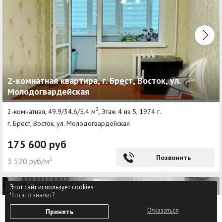
2-комнатная квартира, г. Брест, Восток, ул.
Молодогвардейская
2
2-комнатная, 49.9/34.6/5.4 м
, Этаж 4 из 5, 1974 г.
г. Брест, Восток, ул. Молодогвардейская
175 600 руб
Позвонить
3 520 руб/м²
Этот сайт использует cookies
NEW
Что это значит?
0
Отказаться
Принять
Избранное
Войти