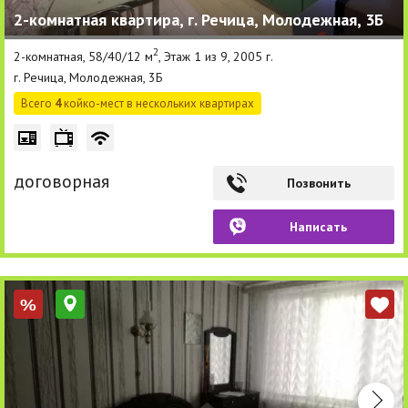
2-комнатная квартира, г. Речица, Молодежная, 3Б
Другие разделы
2
2-комнатная, 58/40/12 м
, Этаж 1 из 9, 2005 г.
Новости
г. Речица, Молодежная, 3Б
Агентства
Всего
4
койко-мест в нескольких квартирах
Ремонт квартир
Грузовое такси
договорная
Позвонить
Способы оплаты
Написать
Реклама на сайте
%