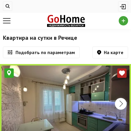
Жилая недвижимость
Недвижимость в Речице
Купить квартиру
Квартира на сутки в Речице
Снять квартиру
На карте
Подобрать по параметрам
На сутки
Новостройки
Дома/коттеджи/участки
Комерческая недвижимость
Недвижимость в Речице
Продажа коммерческой недвижимости
Аренда коммерческой недвижимости