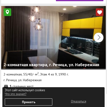
2-комнатная квартира, г. Речица, ул. Набережная
2
2-комнатная, 55/40/- м
, Этаж 4 из 9, 1990 г.
г. Речица, ул. Набережная
5
спальных мест
Этот сайт использует cookies
Что это значит?
0
Отказаться
Принять
Избранное
Войти
90 руб/сутки
Позвонить