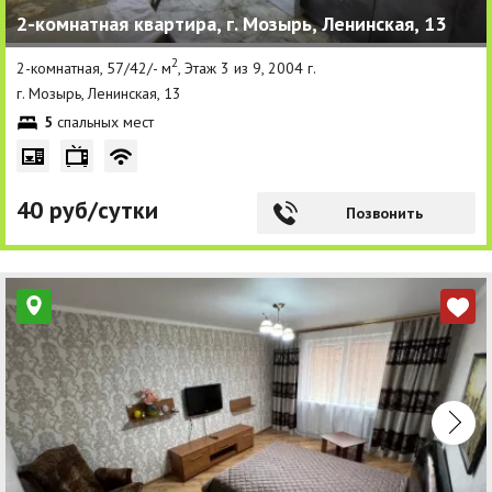
2-комнатная квартира, г. Мозырь, Ленинская, 13
Другие разделы
2
2-комнатная, 57/42/- м
, Этаж 3 из 9, 2004 г.
Новости
г. Мозырь, Ленинская, 13
5
спальных мест
Агентства
Ремонт квартир
40 руб/сутки
Грузовое такси
Позвонить
Способы оплаты
Реклама на сайте