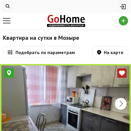
Жилая недвижимость
Недвижимость в Мозыре
Купить квартиру
Квартира на сутки в Мозыре
Снять квартиру
На карте
Подобрать по параметрам
На сутки
Новостройки
Дома/коттеджи/участки
Комерческая недвижимость
Недвижимость в Мозыре
Продажа коммерческой недвижимости
Аренда коммерческой недвижимости