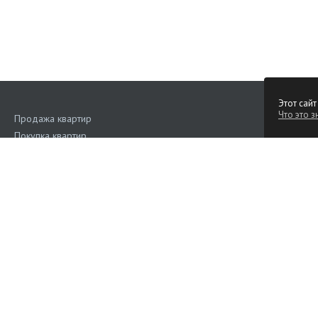
Этот сайт
Что это з
Продажа квартир
Покупка квартир
Аренда квартир
Поиск квартир
Квартиры на сутки
Продажа коммерческой недвижимости
Аренда коммерческой недвижимости
Дома, участки