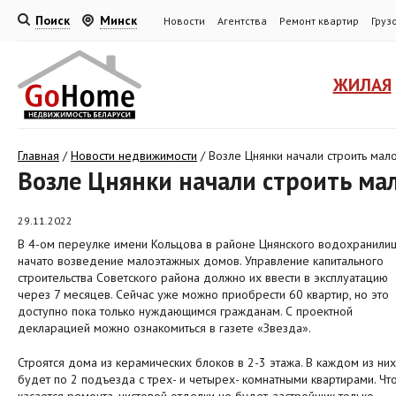
Поиск
Минск
Новости
Агентства
Ремонт квартир
Груз
ЖИЛАЯ
Главная
/
Новости недвижимости
/
Возле Цнянки начали строить ма
Возле Цнянки начали строить м
29.11.2022
В 4-ом переулке имени Кольцова в районе Цнянского водохранили
начато возведение малоэтажных домов. Управление капитального
строительства Советского района должно их ввести в эксплуатацию
через 7 месяцев. Сейчас уже можно приобрести 60 квартир, но это
доступно пока только нуждающимся гражданам. С проектной
декларацией можно ознакомиться в газете «Звезда».
Строятся дома из керамических блоков в 2-3 этажа. В каждом из них
будет по 2 подъезда с трех- и четырех- комнатными квартирами. Чт