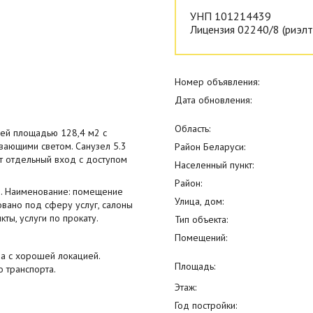
УНП 101214439
Лицензия 02240/8 (риэлт
Номер объявления:
Дата обновления:
Область:
щей площадью 128,4 м2 с
вающими светом. Санузел 5.3
Район Беларуси:
 отдельный вход с доступом
Населенный пункт:
Район:
я. Наименование: помещение
Улица, дом:
вано под сферу услуг, салоны
кты, услуги по прокату.
Тип объекта:
Помещений:
да с хорошей локацией.
Площадь:
 транспорта.
Этаж:
Год постройки: