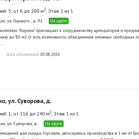
2
й: 5, от 6 до 200 м
, Этаж 1 из 1
дно, ул. Горького , д. 91
На карте
комплекс "Корона" приглашает к сотрудничеству арендаторов и предла
ынка) до 80 м2 (+ есть возможность объединения смежных свободных 
.…
Дата обновления:
03.08.2026
но, ул. Суворова, д.
2
й: 1, от 116 до 240 м
, Этаж 1 из 1
дно, ул. Суворова, д.
На карте
мещений для склада, торговли, автосервиса, производства в 1 км от Гро