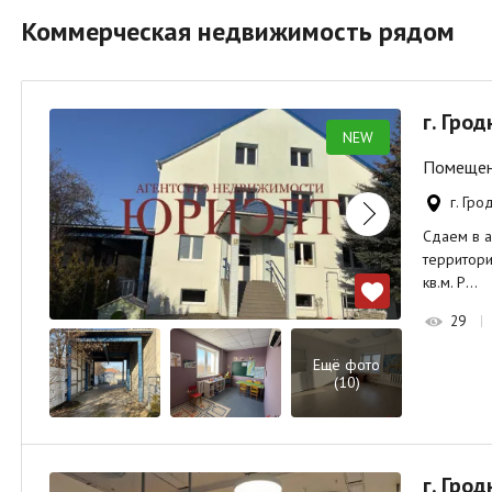
Коммерческая недвижимость рядом
г. Грод
NEW
Помещени
г. Гро
Сдаем в а
территори
кв.м. Р…
29
Ещё фото
(10)
г. Грод