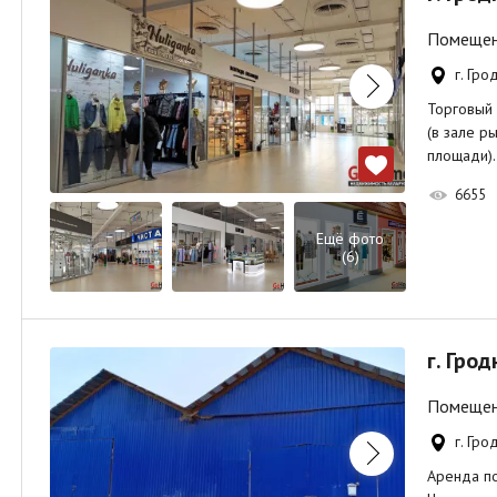
Помещени
г. Гро
Торговый 
(в зале р
площади)
6655
Ещё фото
(6)
г. Грод
Помещени
г. Гро
Аренда по