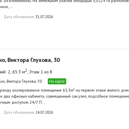
 -оз.Юбилейное). На земельном участке площадью 0,0129 га располож
нное, …
Дата обновления:
31.07.2026
дно, Виктора Глухова, 30
2
й: 2, 65.3 м
, Этаж 1 из 8
дно, Виктора Глухова, 30
На карте
ренду изолированное помещение 65,3м² на первом этаже жилого дома 
 два офисных кабинета, совмещенный сан.узел, подсобное помещение
очным доступом 24/7. П…
Дата обновления:
24.07.2026