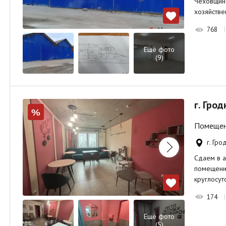
Чеховщина
хозяйстве
768
Ещё фото
(9)
г. Гро
%
Помещени
г. Гро
Сдаем в а
помещении
круглосут
174
Ещё фото
(5)