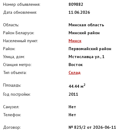
Заинтересовало? Звоните или пишите — договоримся о просмотре в
Номер объявления:
809882
удобное для вас время! Арендатор не оплачивает услуги агентства.
Дата обновления:
11.06.2026
Больше объявлений тут: www.instagram.com/garant.arenda
Напишите нам в удобный для Вас мессенджер:
Область:
Минская область
Viber | Telegram | WhatsApp
Район Беларуси:
Минский район
Ответим на Ваши вопросы, предоставим всю необходимую
Населенный пункт:
Минск
дополнительную информацию.ООО "Артель Недвижимость", УНП
Район:
Первомайский район
193820882,Лицензия Министерства Юстиции №48250000081913
Улица, дом:
Мстиславца ул., 1
06.03.2025 г.Договор обязательного страхования БР № 0005107 от
12.09.2026 по 11.09.2026г., выдан Белорусским республиканским
Станция метро:
Восток
унитарным страховым предприятием «Белгосстрах».Договор
Тип объекта:
Склад
№825/2 от 11.06.2026
Площадь:
2
44.44 м
Год постройки:
2011
Санузел:
Нет
Телефон:
Нет
Договор:
№ 825/2 от 2026-06-11