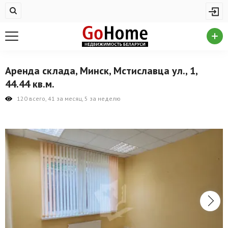
Жилая недвижимость
Купить квартиру
Снять квартиру
Аренда склада, Минск, Мстиславца ул., 1,
На сутки
44.44 кв.м.
Новостройки
120 всего, 41 за месяц, 5 за неделю
Дома/коттеджи/участки
Комерческая недвижимость
Продажа коммерческой недвижимости
Аренда коммерческой недвижимости
Другие разделы
Новости