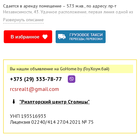
Сдается в аренду помещение – 57.3 м.кв., по адресу: пр-т
Независимости, 43. Удачное расположение, первая линия одной из
главных магистралей города - проспекта Независимости, высокий
Развернуть описание
пешеходный трафик. Данное помещение прекрасно подойдет для
размещения пункта выдачи, склада, сферы услуг и др. видов
деятельности.
В избранное
Наличие коммуникаций – отопление, центральное водоснабжение,
канализация, вентиляция, оптоволокно.
- очень оживленная локация;
- отдельный вход со стороны двора;
Вы нашли объявление на GoHome.by (ГоуХоум.бай)
Цена указана с НДС.
+375 (29) 333-78-77
Арендатор не оплачивает услуги агентства!
rcsrealt@gmail.com
Краткое описание:
Статусная локация, главный проспект, свой вход 24/7 со стороны
"Риэлторский центр Столицы"
двора, все коммуникации, высокий пешеходный трафик, хорошее
транспортное сообщение, метро Площадь Победы.
УНП 193516933
Лицензия 02240/414 27.04.2021 № 75