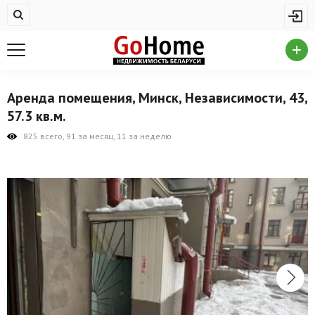
Жилая недвижимость
Купить квартиру
Снять квартиру
Аренда помещения, Минск, Независимости, 43,
На сутки
57.3 кв.м.
Новостройки
825 всего, 91 за месяц, 11 за неделю
Дома/коттеджи/участки
Комерческая недвижимость
Продажа коммерческой недвижимости
Аренда коммерческой недвижимости
Другие разделы
Новости