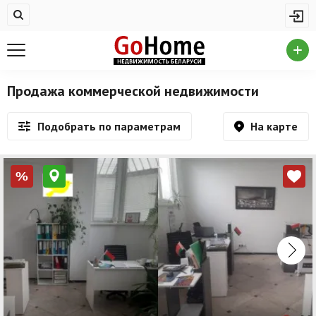
Жилая недвижимость
Купить квартиру
Снять квартиру
Продажа коммерческой недвижимости
На сутки
На карте
Подобрать по параметрам
Новостройки
Дома/коттеджи/участки
%
Комерческая недвижимость
Продажа коммерческой недвижимости
Аренда коммерческой недвижимости
Другие разделы
Новости