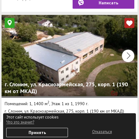
Написать
г. Слоним, ул. Красноармейская, 275, корп. 1 (190
км от МКАД)
2
Помещений: 1, 1400 м
, Этаж 1 из 1, 1990 г.
г. Слоним, ул. Красноармейская, 275, корп. 1 (190 км от МКАД)
Этот сайт использует cookies
Что это значит?
254 800,0 руб
Позвонить
0
Отказаться
Принять
Избранное
Войти
182,0 руб/м²