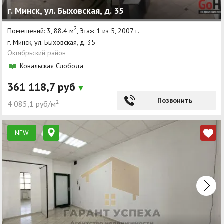
г. Минск, ул. Быховская, д. 35
Агентства
2
Помещений: 3, 88.4 м
, Этаж 1 из 5, 2007 г.
Ремонт квартир
г. Минск, ул. Быховская, д. 35
Октябрьский район
Грузовое такси
Ковальская Слобода
Способы оплаты
361 118,7 руб
Реклама на сайте
Позвонить
4 085,1 руб/м²
NEW