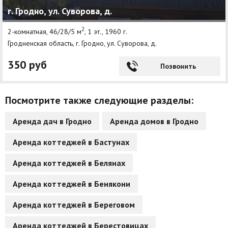
г. Гродно, ул. Суворова, д.
Другие разделы
2
2-комнатная, 46/28/5 м
, 1 эт., 1960 г.
Новости
Гродненская область, г. Гродно, ул. Суворова, д.
Агентства
350 руб
Позвонить
Ремонт квартир
Посмотрите также следующие разделы:
Грузовое такси
Способы оплаты
Аренда дач в Гродно
Аренда домов в Гродно
Реклама на сайте
Аренда коттеджей в Бастунах
Аренда коттеджей в Белянах
Аренда коттеджей в Бенякони
Аренда коттеджей в Береговом
Аренда коттеджей в Берестовицах