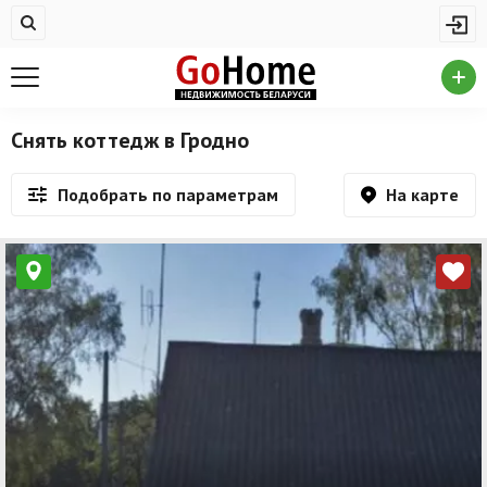
Жилая недвижимость
Недвижимость в Гродно
Купить квартиру
Снять коттедж в Гродно
Снять квартиру
На карте
Подобрать по параметрам
На сутки
Новостройки
Дома/коттеджи/участки
Комерческая недвижимость
Недвижимость в Гродно
Продажа коммерческой недвижимости
Аренда коммерческой недвижимости