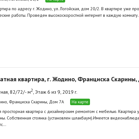
ртира по адресу г. Жодино, ул. Логойская, дом 20/2. В квартире уже 
еские работы. Проведен высокоскоростной интернет в каждую комнату..
атная квартира, г. Жодино, Франциска Скарины,
2
ная, 82/72/- м
, Этаж 6 из 9, 2019 г.
дино, Франциска Скарины, Дом 7А
На карте
 просторная квартира с дизайнерским ремонтом с мебелью. Квартира ую
ны. Собственная стоянка (установлен шлакбаум).Имеется видеонаблюде
тс…