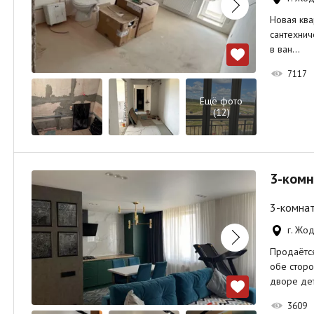
Новая ква
сантехнич
в ван…
7117
Ещё фото
(12)
3-комн
3-комнат
г. Жо
Продаётся
обе сторо
дворе де
3609