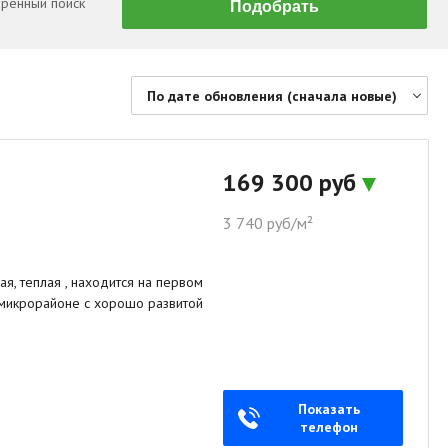
ренный поиск
По дате обновления (сначала новые)
По цене (сначала дешевые)
По цене (сначала дорогие)
169 300 руб
По дате обновления (сначала новые)
3 740 руб/м²
По дате обновления (сначала старые)
По площади (сначала большие)
я, теплая , находится на первом
По площади (сначала маленькие)
 микрорайоне с хорошо развитой
Показать
телефон