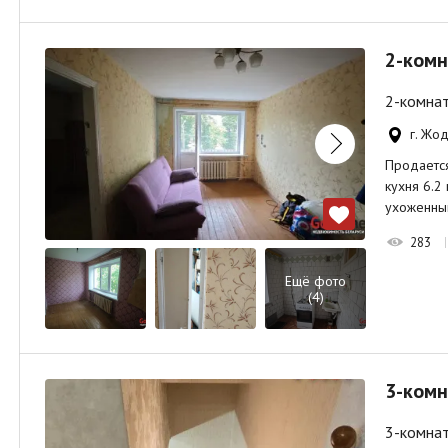
2-комн
2-комнат
г. Жод
Продается
кухня 6.2
ухоженны
283
Ещё фото
(4)
3-комн
3-комнат