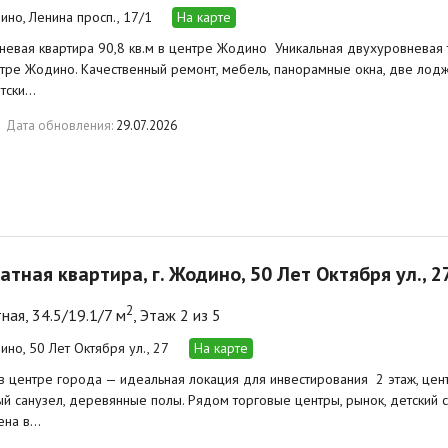
ино, Ленина просп., 17/1
На карте
евая квартира 90,8 кв.м в центре Жодино ️ Уникальная двухуровневая 
нтре Жодино. Качественный ремонт, мебель, панорамные окна, две лодж
етски…
Дата обновления:
29.07.2026
атная квартира, г. Жодино, 50 Лет Октября ул., 2
2
ная, 34.5/19.1/7 м
, Этаж 2 из 5
ино, 50 Лет Октября ул., 27
На карте
в центре города — идеальная локация для инвестирования ️ 2 этаж, це
й санузел, деревянные полы. Рядом торговые центры, рынок, детский с
ена в…