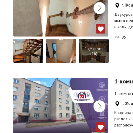
г. Жод
Двухуровн
кв.м в це
школы, д
95
Ещё фото
(16)
1-комн
1-комнат
г. Жод
Квартира 
раздельны
располож