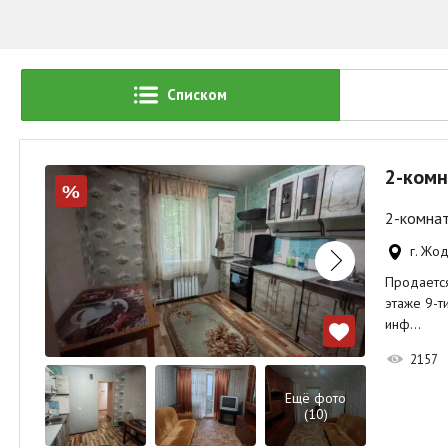
Списком
2-комн
%
2-комнат
г. Жод
Продается
этаже 9-т
инф…
2157
Ещё фото
(10)