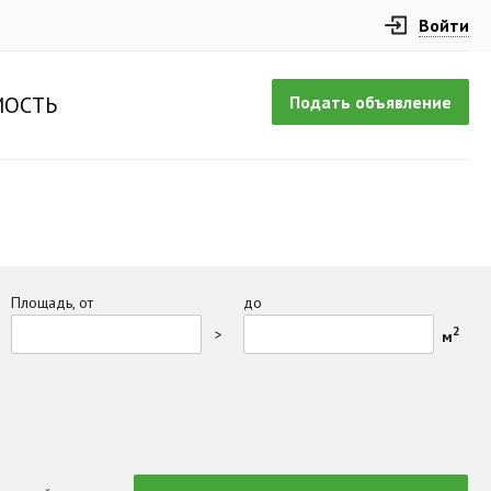
Войти
Подать объявление
ОСТЬ
Площадь, от
до
2
>
м