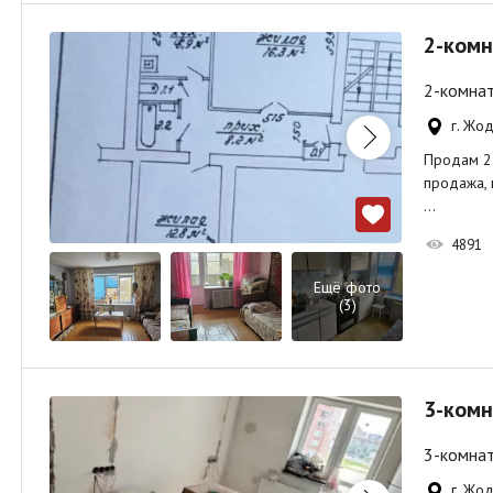
2-комн
2-комнат
г. Жод
Продам 2-х
продажа, 
…
4891
Ещё фото
(3)
3-комн
3-комнат
г. Жод