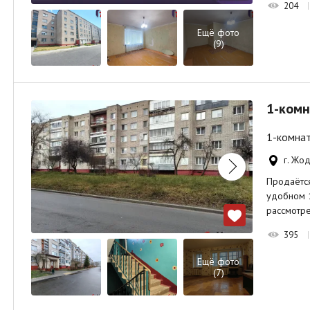
204
Ещё фото
(9)
1-комн
1-комнат
г. Жод
Продаётся
удобном 1
рассмотр
395
Ещё фото
(7)