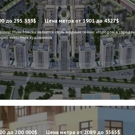
00 до 295 333$
Цена метра
от 1901 до 4327$
плекс Маяк Минска является столь модным сейчас «городом в городе»
мирно известных художников
000 до 200 000$
Цена метра
от 2089 до 3565$