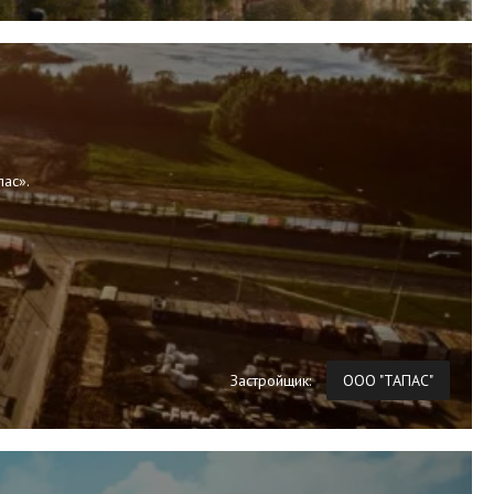
пас».
Застройщик:
ООО "ТАПАС"