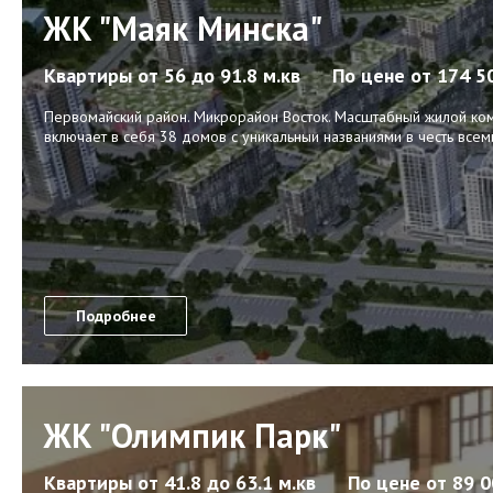
ЖК "Маяк Минска"
Квартиры
от 56 до 91.8 м.кв
По цене
от 174 5
Первомайский район. Микрорайон Восток. Масштабный жилой ком
включает в себя 38 домов с уникальныи названиями в честь все
Подробнее
ЖК "Олимпик Парк"
Квартиры
от 41.8 до 63.1 м.кв
По цене
от 89 