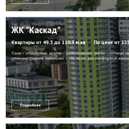
ЖК "Каскад"
Квартиры
от 49.3 до 110.3 м.кв
По цене
от 12
Одни – спокойствие, другие – расположение, третьи – готовую кв
отмечают главное: миниполис – это место для комфортной жизни
Подробнее