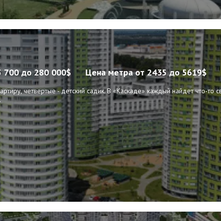
5 700 до 280 000$
Цена метра
от 2435 до 5619$
артиру, четвертые - детский садик. В «Каскаде» каждый найдет что-то с
.