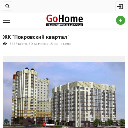
Жилая недвижимость
Купить квартиру
Снять квартиру
ЖК "Покровский квартал"
На сутки
6427 всего, 60 за месяц, 15 за неделю
Новостройки
Дома/коттеджи/участки
Комерческая недвижимость
Продажа коммерческой недвижимости
Аренда коммерческой недвижимости
Другие разделы
Новости