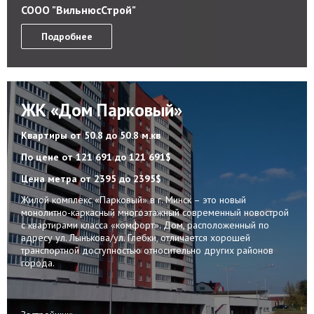
СООО "ВильнюсСтрой"
Подробнее
ЖК «Дом Парковый»
Квартиры
от 50.8 до 50.8 м.кв
По цене
от 121 691 до 121 691$
Цена метра
от 2395 до 2395$
Жилой комплекс «Парковый» в г. Минск – это новый
монолитно-каркасный многоэтажный современный новострой
с квартирами класса «комфорт». Дом, расположенный по
адресу ул. Лынькова/ул. Глебки, отличается хорошей
транспортной доступностью относительно других районов
города.