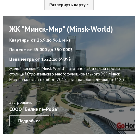
Развернуть карту
Агентства
Ремонт квартир
ЖК "Минск-Мир" (Minsk-World)
Грузовое такси
Квартиры
от 26.9 до 96.1 м.кв
Способы оплаты
По цене
от 45 000 до 350 000$
Цена метра
от 1322 до 3909$
Реклама на сайте
Жилой комплекс Minsk World – это смелый и яркий проект
столицы! Строительство многофункционального ЖК Минск
Мир началось в октябре 2015 года на площади около 318 га.
Застройщик:
СООО "Белинте-Роба"
Подробнее