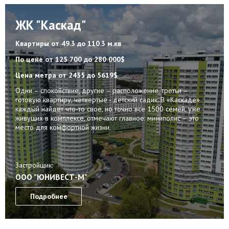
ЖК "Каскад"
Квартиры
от 49.3 до 110.3 м.кв
По цене
от 125 700 до 280 000$
Цена метра
от 2435 до 5619$
Одни – спокойствие, другие – расположение, третьи –
готовую квартиру, четвертые - детский садик. В «Каскаде»
каждый найдет что-то свое, но точно все 1500 семей, уже
живущих в комплексе, отмечают главное: миниполис – это
место для комфортной жизни.
Застройщик:
ООО "ЮНИВЕСТ-М"
Подробнее