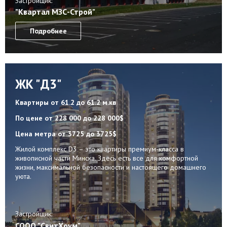
Застройщик:
"Квартал МЗС-Строй"
Подробнее
ЖК "Д3"
Квартиры
от 61.2 до 61.2 м.кв
По цене
от 228 000 до 228 000$
Цена метра
от 3725 до 3725$
Жилой комплекс D3 – это квартиры премиум-класса в
живописной части Минска. Здесь есть все для комфортной
жизни, максимальной безопасности и настоящего домашнего
уюта.
Застройщик:
СООО "СвитХоум"