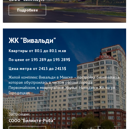
Подробнее
ЖК "Вивальди"
Квартиры
от 80.1 до 80.1 м.кв
По цене
от 193 289 до 193 289$
Цена метра
от 2413 до 2413$
Жилой комплекс Вивальди в Минске – постройка бизне-класса,
которая обустроилась в чистом районе города –
Первомайском, в микрорайоне Уручье. Находится ЖК на ул.
Городецкая.
Застройщик:
СООО "Белинте-Роба"