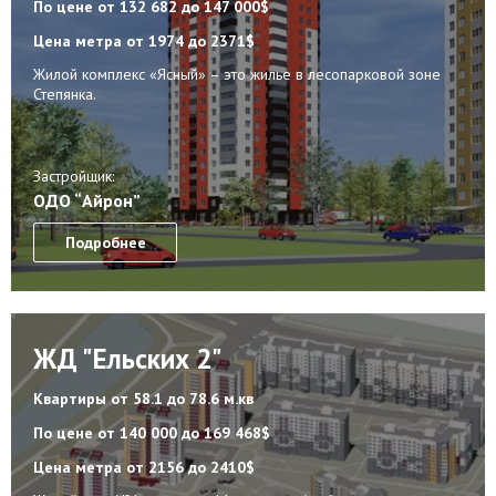
По цене
от 132 682 до 147 000$
Цена метра
от 1974 до 2371$
Жилой комплекс «Ясный» – это жилье в лесопарковой зоне
Степянка.
Застройщик:
ОДО “Айрон”
Подробнее
ЖД "Ельских 2"
Квартиры
от 58.1 до 78.6 м.кв
По цене
от 140 000 до 169 468$
Цена метра
от 2156 до 2410$