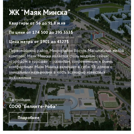
ЖК "Маяк Минска"
Квартиры
от 56 до 91.8 м.кв
По цене
от 174 500 до 295 333$
Цена метра
от 1901 до 4327$
Первомайский район. Микрорайон Восток. Масштабный жилой
комплекс Маяк Минска является столь модным сейчас
«городом в городе» – развитым, современным и очень
комфортным. Маяк Минска включает в себя 38 домов с
уникальныи названиями в честь всемирно известных
художников
Застройщик:
СООО "Белинте-Роба"
Подробнее