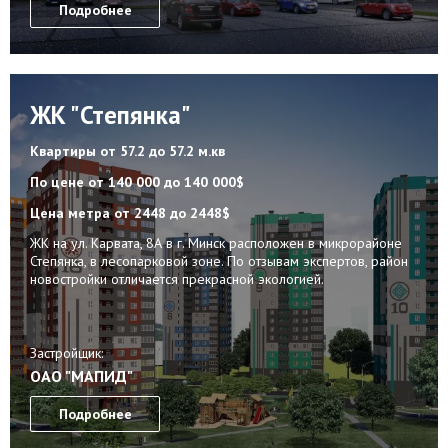
Подробнее
ЖК "Степянка"
Квартиры
от 57.2 до 57.2 м.кв
По цене
от 140 000 до 140 000$
Цена метра
от 2448 до 2448$
ЖК на ул. Карвата, 8А в г. Минск расположен в микрорайоне
Степянка, в лесопарковой зоне. По отзывам экспертов, район
новостройки отличается прекрасной экологией.
Застройщик:
ОАО "МАПИД"
Подробнее