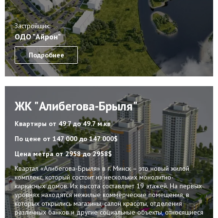
Застройщик:
ОДО "Айрон"
Подробнее
ЖК "Алибегова-Брыля"
Квартиры
от 49.7 до 49.7 м.кв
По цене
от 147 000 до 147 000$
Цена метра
от 2958 до 2958$
Квартал «Алибегова-Брыля» в г. Минск – это новый жилой
комплекс, который состоит из нескольких монолитно-
каркасных домов. Их высота составляет 19 этажей. На первых
уровнях находятся нежилые коммерческие помещения, в
которых открылись магазины, салон красоты, отделения
различных банков и другие социальные объекты, относящиеся