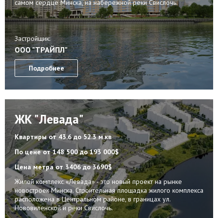
самом сердце Минска, на набережной реки Свислочь.
Застройщик:
ООО "ТРАЙПЛ"
Подробнее
ЖК "Левада"
Квартиры
от 43.6 до 52.3 м.кв
По цене
от 148 500 до 193 000$
Цена метра
от 3406 до 3690$
Жилой комплекс «Левада» - это новый проект на рынке
новостроек Минска. Строительная площадка жилого комплекса
расположена в Центральном районе, в границах ул.
Нововиленской и реки Свислочь.