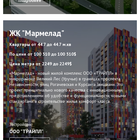
Подробнее
ЖК "Мармелад"
Квартиры
от 44.7 до 44.7 м.кв
По цене
от 100 510 до 100 510$
Цена метра
от 2249 до 2249$
«Мармелад» - новый жилой комплекс ООО «ТРАЙПЛ» в
микрорайоне Великий Лес (Уручье) в границах проспекта
Независимости, улиц Рогачевская и Курсанта Гвишиани. Это
проект принципиально нового качества с инновационными
представлениями об удобстве и функциональности, новыми
стандартами в строительстве жилья комфорт-класса.
Застройщик:
ООО "ТРАЙПЛ"