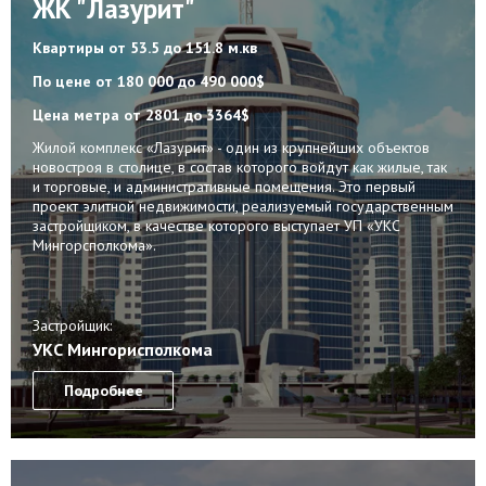
ЖК "Лазурит"
Квартиры
от 53.5 до 151.8 м.кв
По цене
от 180 000 до 490 000$
Цена метра
от 2801 до 3364$
Жилой комплекс «Лазурит» - один из крупнейших объектов
новостроя в столице, в состав которого войдут как жилые, так
и торговые, и административные помещения. Это первый
проект элитной недвижимости, реализуемый государственным
застройщиком, в качестве которого выступает УП «УКС
Мингорсполкома».
Застройщик:
УКС Мингорисполкома
Подробнее