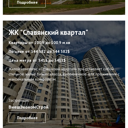
Подробнее
ЖК "Славянский квартал"
Квартиры
от 100.9 до 100.9 м.кв
По цене
от 344 382 до 344 382$
Цена метра
от 3413 до 3413$
Жилой комплекс «Славянский квартал» представляет собой
стильное жилье бизнес класса, выполненное для проживания с
максимальным комфортом.
Застройщик:
ВнешЭкономСтрой
Подробнее