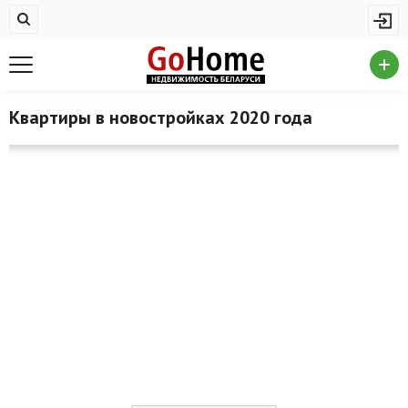
Жилая недвижимость
Купить квартиру
Снять квартиру
Квартиры в новостройках 2020 года
На сутки
Новостройки
Дома/коттеджи/участки
Комерческая недвижимость
Продажа коммерческой недвижимости
Аренда коммерческой недвижимости
Другие разделы
Новости