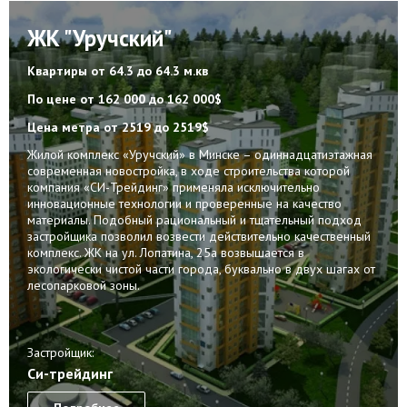
ЖК "Уручский"
Квартиры
от 64.3 до 64.3 м.кв
По цене
от 162 000 до 162 000$
Цена метра
от 2519 до 2519$
Жилой комплекс «Уручский» в Минске – одиннадцатиэтажная
современная новостройка, в ходе строительства которой
компания «СИ-Трейдинг» применяла исключительно
инновационные технологии и проверенные на качество
материалы. Подобный рациональный и тщательный подход
застройщика позволил возвести действительно качественный
комплекс. ЖК на ул. Лопатина, 25а возвышается в
экологически чистой части города, буквально в двух шагах от
лесопарковой зоны.
Застройщик:
Си-трейдинг