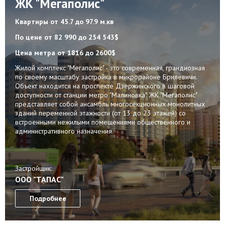
ЖК "Мегаполис"
Квартиры
от 45.7 до 97.9 м.кв
По цене
от 82 990 до 254 543$
Цена метра
от 1816 до 2600$
Жилой комплекс "Мегаполис" - это современная, грандиозная
по своему масштабу застройка в микрорайоне Брилевичи.
Объект находится на проспекте Дзержинского в шаговой
доступности от станции метро "Малиновка". ЖК "Мегаполис"
представляет собой ансамбль многосекционных монолитных
зданий переменной этажности (от 13 до 23 этажей) со
встроенными нежилыми помещениями общественного и
административного назначения.
Застройщик:
ООО "ТАПАС"
Подробнее