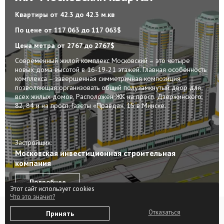
Квартиры
от 42.3 до 42.3 м.кв
По цене
от 117 063 до 117 063$
Цена метра
от 2767 до 2767$
Современный жилой комплекс Московский – это четыре
новых дома высотой в 16-19-21 этажей. Главная особенность
комплекса – завершенная симметричная композиция,
позволяющая организовать общий полузамкнутый двор для
всех жилых домов. Расположен ЖК на просп. Дзержинского,
82, 84 и на просп. Газеты «Правда», 15 в Минске.
Застройщик:
Московская инвестиционная строительная
компания
Подробнее
Этот сайт использует cookies
Что это значит?
0
Отказаться
Принять
Избранное
Войти