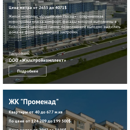
Цена метра
от 2633 до 4071$
Жилой комплекс «Грушевский Посад» - современная
новостройка класса комфорт, фасады которой выполнены в
бело-синей цветовой гамме, позволяющей выгодно выделять
дома на фоне окружающей застройки.
Застройщик:
ООО «Жилстройкомплект»
Подробнее
ЖК "Променад"
Квартиры
от 40 до 67.7 м.кв
По цене
от 124 209 до 199 500$
Цена метра
от 2947 до 3105$