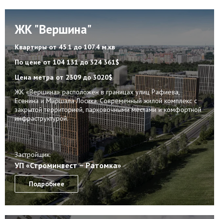
ЖК "Вершина"
Квартиры
от 45.1 до 107.4 м.кв
По цене
от 104 131 до 324 361$
Цена метра
от 2309 до 3020$
ЖК «Вершина» расположен в границах улиц Рафиева,
Есенина и Маршала Лосика. Современный жилой комплекс с
закрытой территорией, парковочными местами и комфортной
инфраструктурой.
Застройщик:
УП «Строминвест – Ратомка»
Подробнее