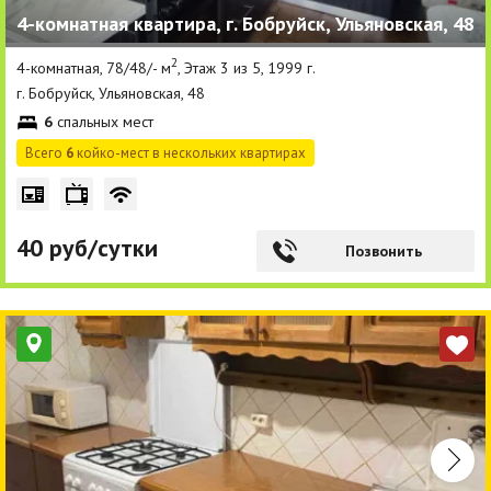
4-комнатная квартира, г. Бобруйск, Ульяновская, 48
Другие разделы
2
4-комнатная, 78/48/- м
, Этаж 3 из 5, 1999 г.
Новости
г. Бобруйск, Ульяновская, 48
6
спальных мест
Агентства
Всего
6
койко-мест в нескольких квартирах
Ремонт квартир
Грузовое такси
40 руб/сутки
Позвонить
Способы оплаты
Реклама на сайте