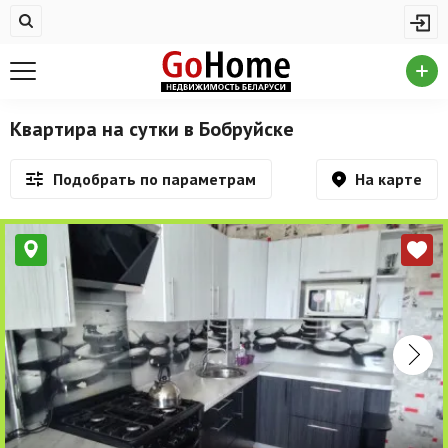
Жилая недвижимость
Недвижимость в Бобруйске
Купить квартиру
Квартира на сутки в Бобруйске
Снять квартиру
На карте
Подобрать по параметрам
На сутки
Новостройки
Дома/коттеджи/участки
Комерческая недвижимость
Недвижимость в Бобруйске
Продажа коммерческой недвижимости
Аренда коммерческой недвижимости