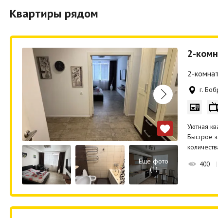
Квартиры рядом
2-комн
2-комнат
г. Бо
Уютная кв
Быстрое з
количеств
Ещё фото
400
(1)