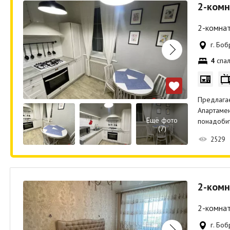
2-комн
2-комнат
г. Боб
4
спал
Предлага
Апартамен
Ещё фото
понадобит
(7)
2529
2-комн
2-комнат
г. Боб