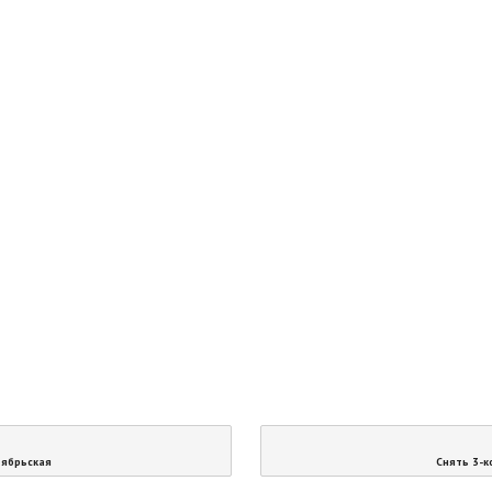
тябрьская
Снять 3-к