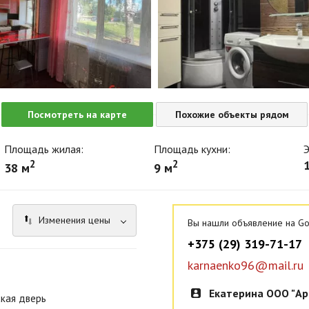
Посмотреть на карте
Похожие объекты рядом
Площадь жилая:
Площадь кухни:
Э
2
2
1
38 м
9 м
Изменения цены
Вы нашли объявление на Go
+375 (29) 319-71-17
karnaenko96@mail.ru
Екатерина ООО "Ар
кая дверь