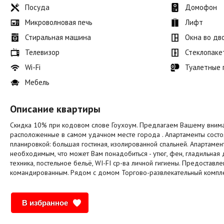
Посуда
Домофон
Микроволновая печь
Лифт
Стиральная машина
Окна во дв
Телевизор
Стеклопаке
Wi-Fi
Туалетные
Мебель
Описание квартиры
Скидка 10% при кодовом слове Гоухоум. Предлагаем Вашему вним
расположенные в самом удачном месте города . Апартаменты состоя
планировкой: большая гостиная, изолированной спальней. Апартаме
необходимым, что может Вам понадобиться - утюг, фен, гладильная д
техника, постельное бельё, WI-FI ср-ва личной гигиены. Предоставл
командированным. Рядом с домом Торгово-развлекательный компле
В избранное