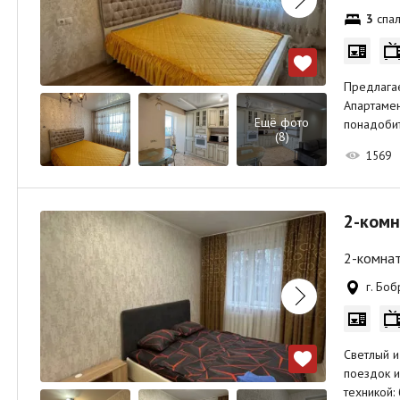
3
спал
Предлага
Апартамен
Ещё фото
понадобит
(8)
1569
2-комн
2-комнат
г. Боб
Светлый и
поездок и
техникой: