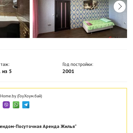
таж:
Год постройки:
 из 5
2001
Home.by (ГоуХоум.бай)
ендом-Посуточная Аренда Жилья"