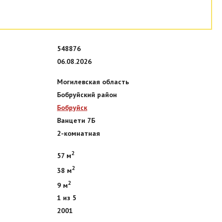
548876
06.08.2026
Могилевская область
Бобруйский район
Бобруйск
Ванцети 7Б
2-комнатная
2
57 м
2
38 м
2
9 м
1 из 5
2001