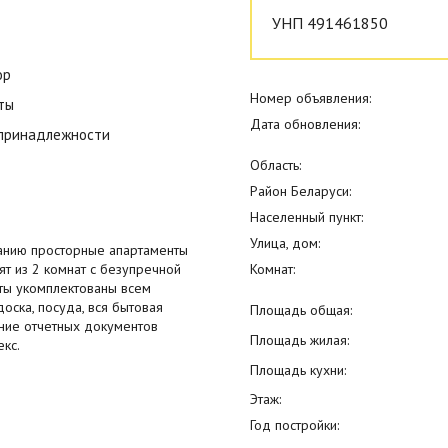
УНП 491461850
ор
Номер объявления:
ты
Дата обновления:
 принадлежности
Область:
Район Беларуси:
Населенный пункт:
Улица, дом:
анию просторные апартаменты
т из 2 комнат с безупречной
Комнат:
нты укомплектованы всем
оска, посуда, вся бытовая
Площадь общая:
ение отчетных документов
Площадь жилая:
кс.
Площадь кухни:
Этаж:
Год постройки: