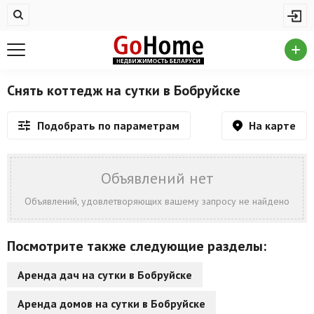
Жилая недвижимость
Недвижимость в Бобруйске
Купить квартиру
Снять коттедж на сутки в Бобруйске
Снять квартиру
На карте
Подобрать по параметрам
На сутки
Новостройки
Объявлений нет
Дома/коттеджи/участки
Объявлений, удовлетворяющих вашему запросу не найдено
Комерческая недвижимость
Посмотрите также следующие разделы:
Недвижимость в Бобруйске
Аренда дач на сутки в Бобруйске
Продажа коммерческой недвижимости
Аренда домов на сутки в Бобруйске
Аренда коммерческой недвижимости