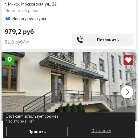
г. Минск, Московская ул., 22
Московский район
Институт культуры
979,2 руб
Позвонить
51,0 руб/м²
Этот сайт использует cookies
Что это значит?
г. Минск, Маркса ул., 25
0
Отказаться
Принять
Избранное
Войти