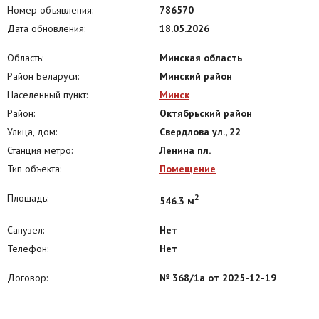
Лицензия № 02240/425, выдана Министерством Юстиции РБ
Номер объявления:
786570
27.08.2021
Дата обновления:
18.05.2026
Область:
Минская область
Район Беларуси:
Минский район
Населенный пункт:
Минск
Район:
Октябрьский район
Улица, дом:
Свердлова ул., 22
Станция метро:
Ленина пл.
Тип объекта:
Помещение
Площадь:
2
546.3 м
Санузел:
Нет
Телефон:
Нет
Договор:
№ 368/1а от 2025-12-19