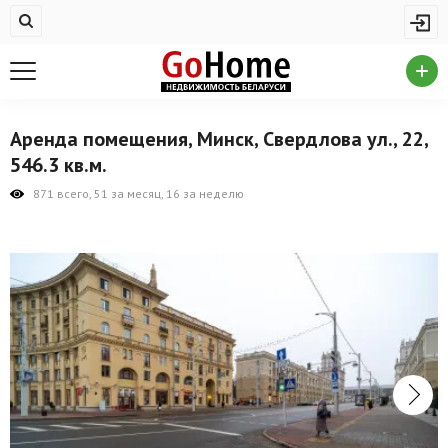
Жилая недвижимость
Купить квартиру
Снять квартиру
Аренда помещения, Минск, Свердлова ул., 22,
На сутки
546.3 кв.м.
Новостройки
871 всего, 51 за месяц, 16 за неделю
Дома/коттеджи/участки
Комерческая недвижимость
Продажа коммерческой недвижимости
Аренда коммерческой недвижимости
Другие разделы
Новости