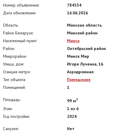
сообщение, шаговая доступность от станции метро Аэродромная и
Номер объявления:
784354
Авиа Молл.
Дата обновления:
16.06.2026
Область:
Минская область
Район Беларуси:
Минский район
Населенный пункт:
Минск
Район:
Октябрьский район
Микрорайон:
Минск Мир
Улица, дом:
Игоря Лученка, 16
Станция метро:
Аэродромная
Тип объекта:
Помещение
Помещений:
1
Площадь:
2
99 м
Этаж:
1 из 6
Год постройки:
2024
Санузел:
Нет