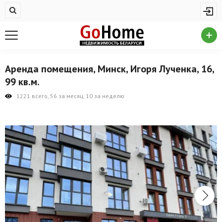
Жилая недвижимость
Купить квартиру
Снять квартиру
Аренда помещения, Минск, Игоря Лученка, 16,
На сутки
99 кв.м.
Новостройки
1221 всего, 56 за месяц, 10 за неделю
Дома/коттеджи/участки
Комерческая недвижимость
Продажа коммерческой недвижимости
Аренда коммерческой недвижимости
Другие разделы
Новости