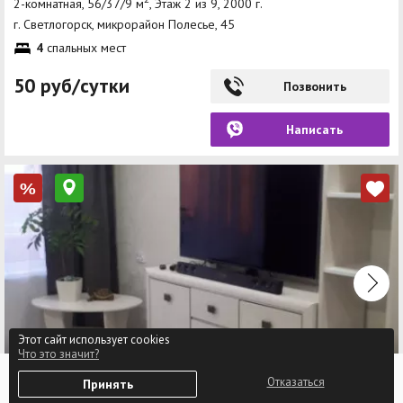
2-комнатная, 56/37/9 м
, Этаж 2 из 9, 2000 г.
г. Светлогорск, микрорайон Полесье, 45
4
спальных мест
50 руб/сутки
Позвонить
Написать
%
Этот сайт использует cookies
Что это значит?
3-комнатная квартира, г. Светлогорск, микрорайон
0
Отказаться
- Молодёжный д-56
Принять
Избранное
Войти