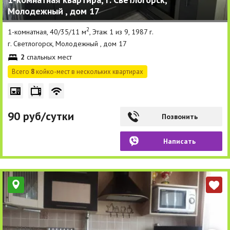
Молодежный , дом 17
Другие разделы
2
1-комнатная, 40/35/11 м
, Этаж 1 из 9, 1987 г.
Новости
г. Светлогорск, Молодежный , дом 17
2
спальных мест
Агентства
Всего
8
койко-мест в нескольких квартирах
Ремонт квартир
Грузовое такси
90 руб/сутки
Позвонить
Способы оплаты
Написать
Реклама на сайте