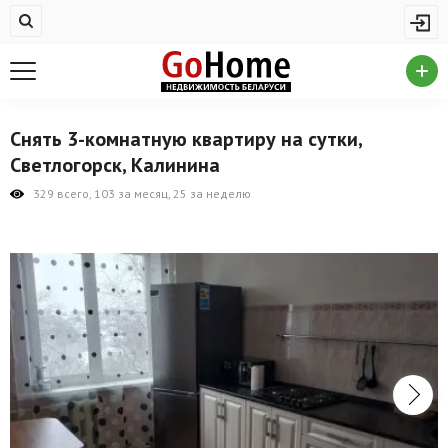
Жилая недвижимость
Купить квартиру
Снять квартиру
Снять 3-комнатную квартиру на сутки,
На сутки
Светлогорск, Калинина
Новостройки
329 всего, 103 за месяц, 25 за неделю
Дома/коттеджи/участки
Комерческая недвижимость
Продажа коммерческой недвижимости
Аренда коммерческой недвижимости
Другие разделы
Новости