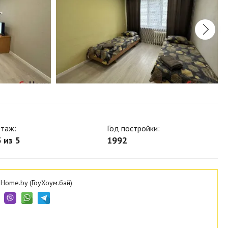
таж:
Год постройки:
 из 5
1992
Home.by (ГоуХоум.бай)