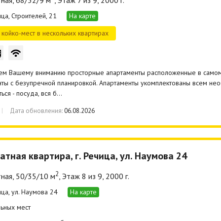
ная, 68/52/9 м
, Этаж 7 из 9, 2000 г.
ица, Строителей, 21
На карте
койко-мест в нескольких квартирах
ем Вашему вниманию просторные апартаменты расположенные в самом
ты с безупречной планировкой. Апартаменты укомплектованы всем не
ься - посуда, вся б…
Дата обновления:
06.08.2026
атная квартира, г. Речица, ул. Наумова 24
2
ная, 50/35/10 м
, Этаж 8 из 9, 2000 г.
ица, ул. Наумова 24
На карте
ьных мест