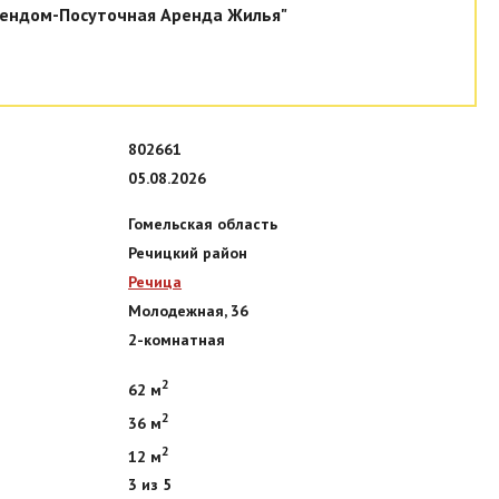
ендом-Посуточная Аренда Жилья"
802661
05.08.2026
Гомельская область
Речицкий район
Речица
Молодежная, 36
2-комнатная
2
62 м
2
36 м
2
12 м
3 из 5