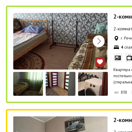
2-комн
2-комнат
г. Реч
4
спал
Квартира 
постельно
(стиральн
838
2-комн