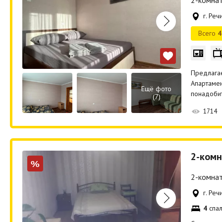
2-комнат
г. Реч
Всего
4
Предлага
Апартамен
Ещё фото
понадобит
(7)
1714
2-комн
%
2-комнат
г. Реч
4
спал