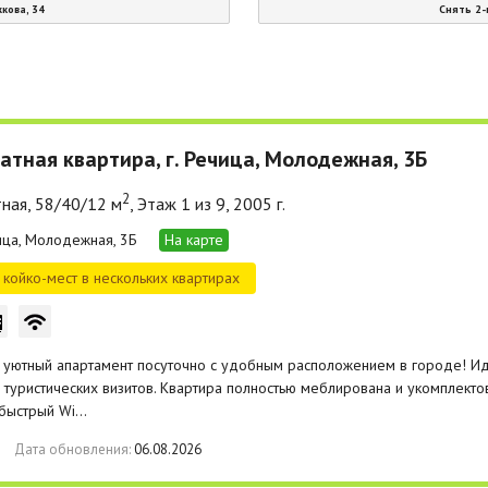
кова, 34
Снять 2-
атная квартира, г. Речица, Молодежная, 3Б
2
ная, 58/40/12 м
, Этаж 1 из 9, 2005 г.
чица, Молодежная, 3Б
На карте
койко-мест в нескольких квартирах
 уютный апартамент посуточно с удобным расположением в городе! И
 туристических визитов. Квартира полностью меблирована и укомплект
 быстрый Wi…
Дата обновления:
06.08.2026