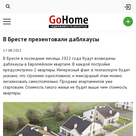
Жилая недвижимость
Купить квартиру
Снять квартиру
В Бресте презентовали даблхаусы
На сутки
17.08.2022
В Бресте в последние месяцы 2022 года будут возведены
Новостройки
даблхаусы в Европейском квартале. В каждой постройке
предусмотрено 2 квартиры. Интересный факт: в техпаспорте будет
Дома/коттеджи/участки
указано, что строение одноэтажное, и мансардный этаж можно
легализовать самостоятельно. Продажи апартаментов уже
Комерческая недвижимость
стартовали. Стоимость такого жилья не будет выше чем стоимость
квартиры.
Продажа коммерческой недвижимости
Аренда коммерческой недвижимости
Другие разделы
Новости