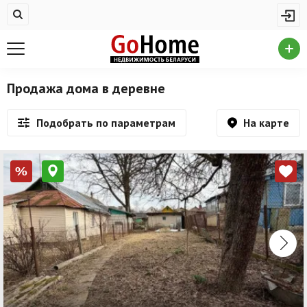
Жилая недвижимость
Купить квартиру
Снять квартиру
Продажа дома в деревне
На сутки
На карте
Подобрать по параметрам
Новостройки
Дома/коттеджи/участки
%
Комерческая недвижимость
Продажа коммерческой недвижимости
Аренда коммерческой недвижимости
Другие разделы
Новости