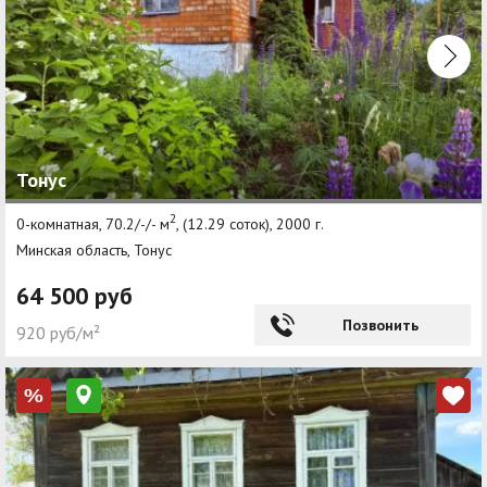
Тонус
2
0-комнатная, 70.2/-/- м
, (12.29 соток), 2000 г.
Минская область, Тонус
64 500 руб
Позвонить
920 руб/м²
%