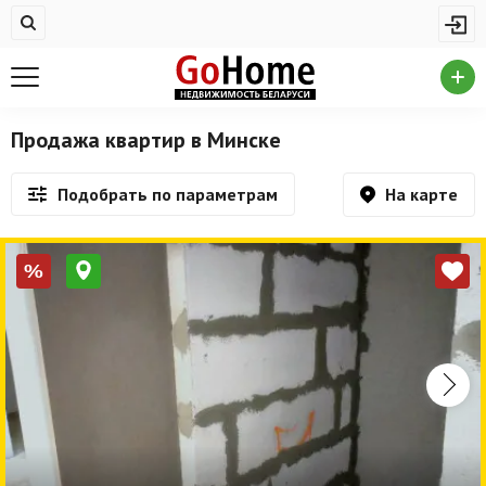
Жилая недвижимость
Купить квартиру
Снять квартиру
Продажа квартир в Минске
На сутки
На карте
Подобрать по параметрам
Новостройки
Дома/коттеджи/участки
%
Комерческая недвижимость
Продажа коммерческой недвижимости
Аренда коммерческой недвижимости
Другие разделы
Новости