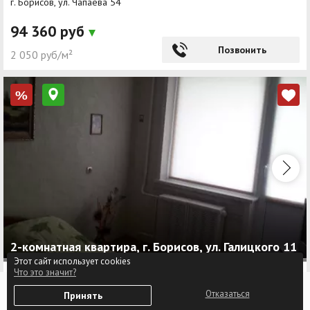
г. Борисов, ул. Чапаева 54
94 360 руб
Позвонить
2 050 руб/м²
%
2-комнатная квартира, г. Борисов, ул. Галицкого 11
Этот сайт использует cookies
2
Что это значит?
2-комнатная, 50.1/29.09/8.8 м
, Этаж 2 из 9, 1987 г.
0
г. Борисов, ул. Галицкого 11
Отказаться
Принять
Избранное
Войти