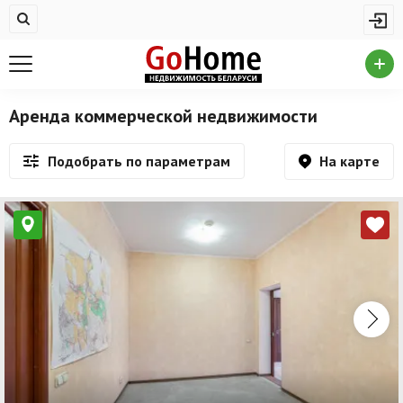
Жилая недвижимость
Купить квартиру
Снять квартиру
Аренда коммерческой недвижимости
На сутки
На карте
Подобрать по параметрам
Новостройки
Дома/коттеджи/участки
Комерческая недвижимость
Продажа коммерческой недвижимости
Аренда коммерческой недвижимости
Другие разделы
Новости