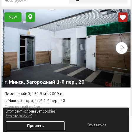
40,0 руб/м²
NEW
г. Минск, Загородный 1-й пер., 20
2
Помещений: 0, 151.9 м
, 2009 г.
г. Минск, Загородный 1-й пер., 20
Фрунзенский район
Этот сайт использует cookies
Молодежная
Что это значит?
0
Отказаться
6 076,0 руб
Принять
Избранное
Войти