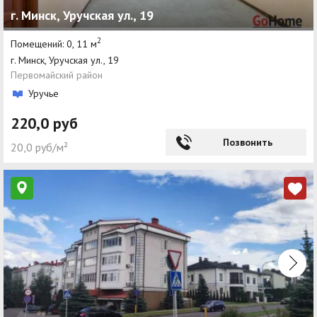
г. Минск, Уручская ул., 19
Агентства
2
Помещений: 0, 11 м
Ремонт квартир
г. Минск, Уручская ул., 19
Первомайский район
Грузовое такси
Уручье
Способы оплаты
220,0 руб
Реклама на сайте
Позвонить
20,0 руб/м²