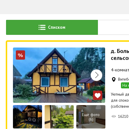
Списком
д. Бол
%
сельсо
4-комнат
Витеб
На 
Уютный дв
для споко
(собствен
Ещё фото
16210
(6)