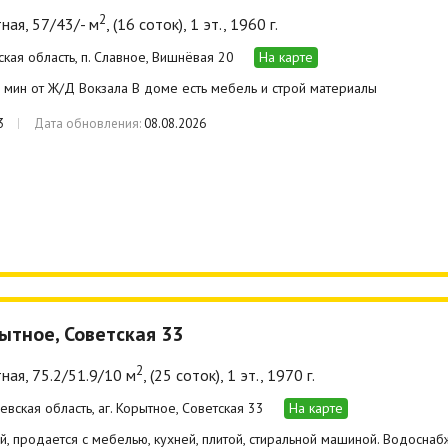
2
ная, 57/43/- м
, (16 соток), 1 эт., 1960 г.
ская область, п. Славное, Вишнёвая 20
На карте
 мин от Ж/Д Вокзала В доме есть мебель и строй материалы
3
Дата обновления:
08.08.2026
рытное, Советская 33
2
ная, 75.2/51.9/10 м
, (25 соток), 1 эт., 1970 г.
евская область, аг. Корытное, Советская 33
На карте
, продается с мебелью, кухней, плитой, стиральной машиной. Водоснаб