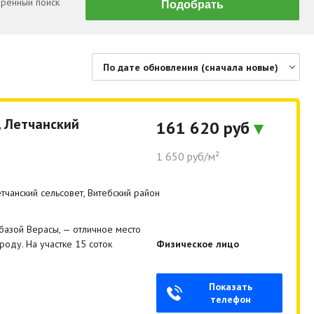
ренный поиск
По дате обновления (сначала новые)
По цене (сначала дешевые)
По цене (сначала дорогие)
, Летчанский
161 620 руб
По дате обновления (сначала новые)
1 650 руб/м²
По дате обновления (сначала старые)
По площади (сначала большие)
тчанский сельсовет, Витебский район
По площади (сначала маленькие)
базой Верасы, — отличное место
оду. На участке 15 соток
Физическое лицо
Показать
телефон