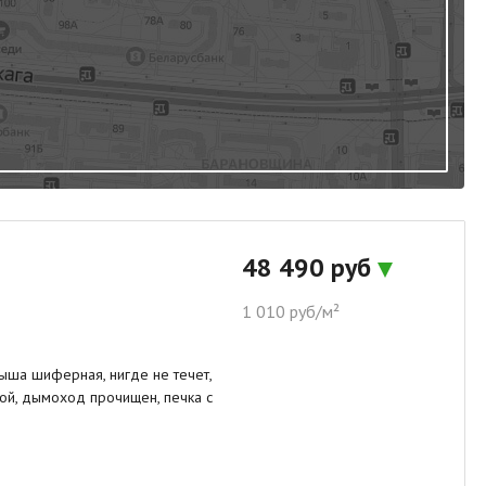
48 490 руб
1 010 руб/м²
ыша шиферная, нигде не течет,
ой, дымоход прочищен, печка с