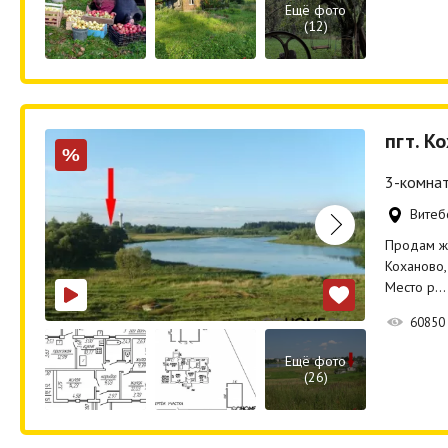
Ещё фото
(12)
пгт. К
%
3-комнат
Витебс
Продам жи
Коханово,
Место р…
60850
Ещё фото
(26)