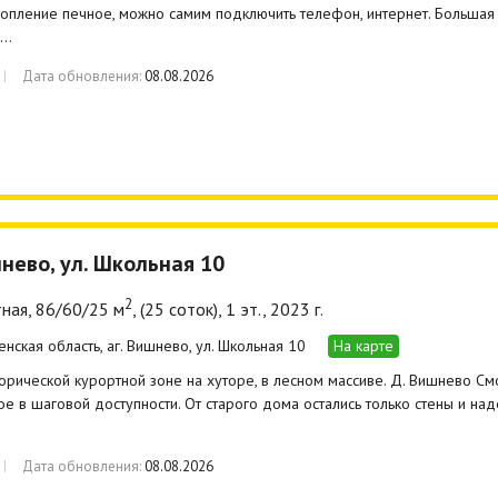
топление печное, можно самим подключить телефон, интернет. Большая
е…
Дата обновления:
08.08.2026
шнево, ул. Школьная 10
2
ная, 86/60/25 м
, (25 соток), 1 эт., 2023 г.
енская область, аг. Вишнево, ул. Школьная 10
На карте
орической курортной зоне на хуторе, в лесном массиве. Д. Вишнево Смор
е в шаговой доступности. От старого дома остались только стены и на
Дата обновления:
08.08.2026