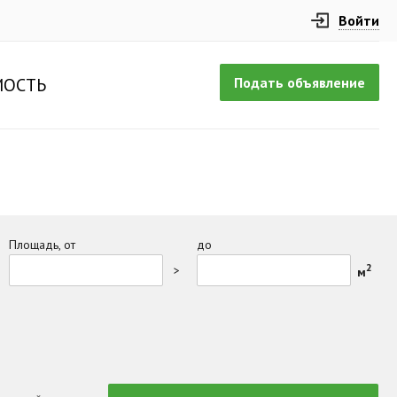
Войти
Подать объявление
ОСТЬ
Площадь, от
до
2
>
м