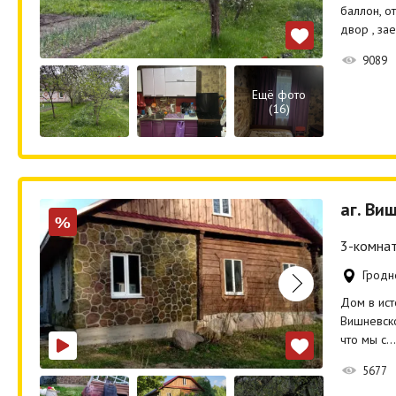
баллон, о
двор , за
9089
Ещё фото
(16)
аг. Ви
%
3-комнат
Гродн
Дом в ист
Вишневско
что мы с…
5677