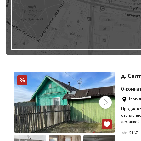
д. Сал
%
0-комнат
Могил
Продается
отопление
лежанкой,
5167