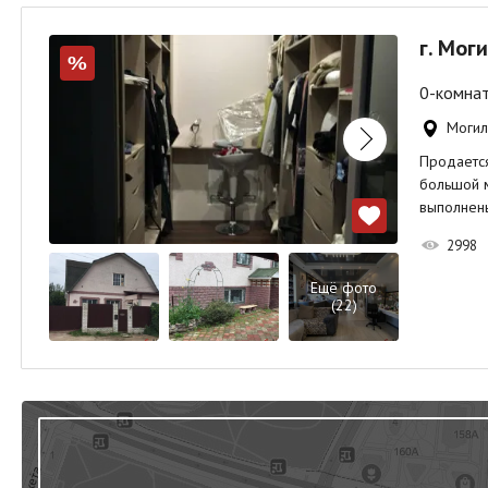
г. Мог
%
0-комнат
Могил
Продается
большой м
выполнен
2998
Ещё фото
(22)