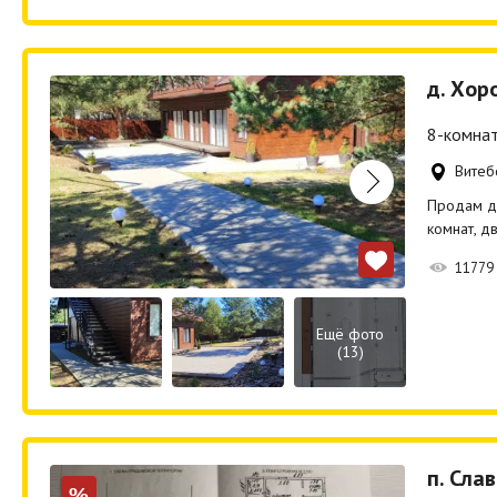
д. Хор
8-комнат
Витеб
Продам дв
комнат, д
11779
Ещё фото
(13)
п. Сла
%