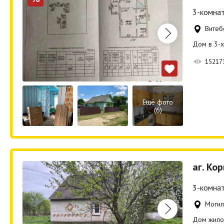
3-комнат
Витеб
Дом в 3-х
15217
Ещё фото
(6)
аг. Ко
3-комнат
Могил
Дом жилой