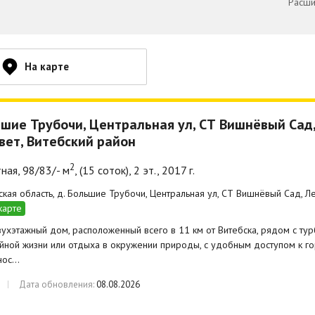
Расши
На карте
ьшие Трубочи, Центральная ул, СТ Вишнёвый Сад
вет, Витебский район
2
ная, 98/83/- м
, (15 соток), 2 эт., 2017 г.
ская область, д. Большие Трубочи, Центральная ул, СТ Вишнёвый Сад, Ле
карте
ухэтажный дом, расположенный всего в 11 км от Витебска, рядом с тур
йной жизни или отдыха в окружении природы, с удобным доступом к гор
нос…
Дата обновления:
08.08.2026