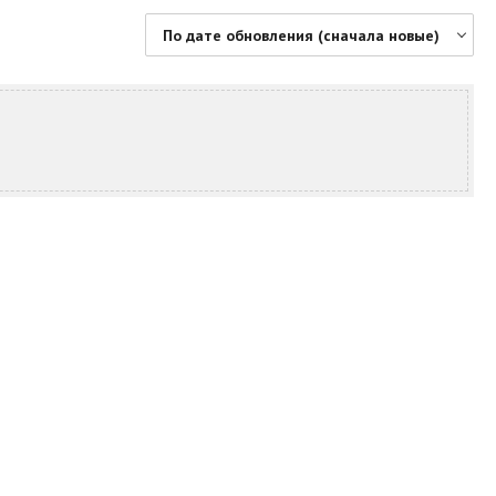
По дате обновления (сначала новые)
По цене (сначала дешевые)
По цене (сначала дорогие)
По дате обновления (сначала новые)
По дате обновления (сначала старые)
По площади (сначала большие)
По площади (сначала маленькие)