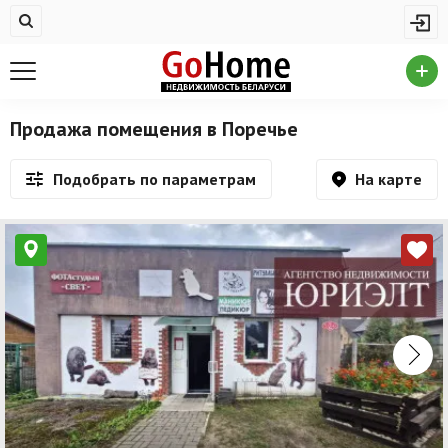
Жилая недвижимость
Купить квартиру
Снять квартиру
Продажа помещения в Поречье
На сутки
На карте
Подобрать по параметрам
Новостройки
Дома/коттеджи/участки
Комерческая недвижимость
Продажа коммерческой недвижимости
Аренда коммерческой недвижимости
Другие разделы
Новости