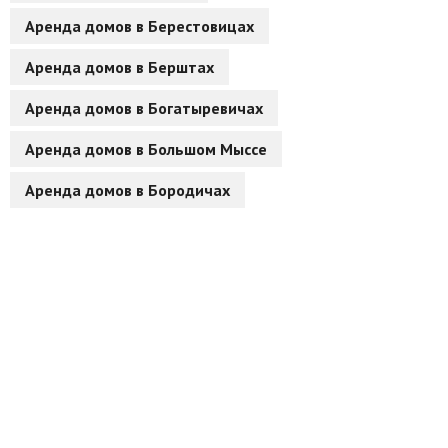
Аренда домов в Берестовицах
Другие разделы
Аренда домов в Берштах
Новости
Аренда домов в Богатыревичах
Агентства
Аренда домов в Большом Мыссе
Ремонт квартир
Аренда домов в Бородичах
Грузовое такси
Способы оплаты
Реклама на сайте