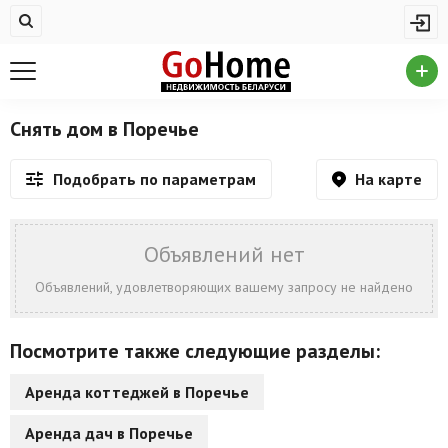
Жилая недвижимость
Недвижимость в Поречье
Купить квартиру
Снять дом в Поречье
Снять квартиру
На карте
Подобрать по параметрам
На сутки
Новостройки
Объявлений нет
Дома/коттеджи/участки
Объявлений, удовлетворяющих вашему запросу не найдено
Комерческая недвижимость
Посмотрите также следующие разделы:
Недвижимость в Поречье
Аренда коттеджей в Поречье
Продажа коммерческой недвижимости
Аренда дач в Поречье
Аренда коммерческой недвижимости