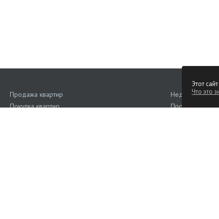
Этот сайт
Что это з
Продажа квартир
Недвижимость 
Покупка квартир
Продажа кварт
Аренда квартир
Снять квартиру
Поиск квартир
Снять квартиру 
Квартиры на сутки
Снять комнату 
Продажа коммерческой недвижимости
Продажа домов
Аренда коммерческой недвижимости
Продажа участ
Дома, участки
Продажа дач в
Снять дом в Оп
Коттеджи на су
Купить гараж в