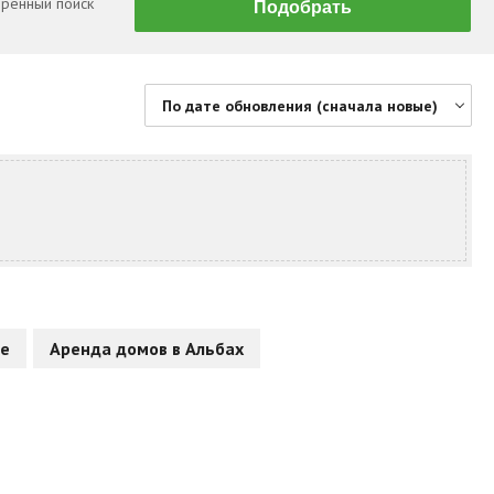
ренный поиск
По дате обновления (сначала новые)
По цене (сначала дешевые)
По цене (сначала дорогие)
По дате обновления (сначала новые)
По дате обновления (сначала старые)
По площади (сначала большие)
По площади (сначала маленькие)
не
Аренда домов в Альбах