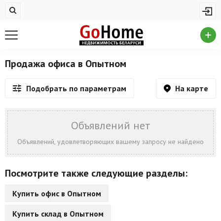
Жилая недвижимость
Купить квартиру
Снять квартиру
Продажа офиса в Опытном
На сутки
На карте
Подобрать по параметрам
Новостройки
Дома/коттеджи/участки
Объявлений нет
Комерческая недвижимость
Объявлений, удовлетворяющих вашему запросу не найдено
Продажа коммерческой недвижимости
Посмотрите также следующие разделы:
Аренда коммерческой недвижимости
Купить офис в Опытном
Другие разделы
Купить склад в Опытном
Новости