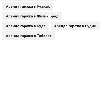
Аренда гаража в Гусаках
Другие разделы
Аренда гаража в Жилин Брод
Новости
Аренда гаража в Буде
Аренда гаража в Рудне
Агентства
Аренда гаража в Таборах
Ремонт квартир
Грузовое такси
Способы оплаты
Реклама на сайте