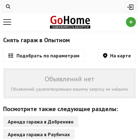
Жилая недвижимость
Недвижимость в Опытном
Купить квартиру
Снять гараж в Опытном
Снять квартиру
На карте
Подобрать по параметрам
На сутки
Новостройки
Объявлений нет
Дома/коттеджи/участки
Объявлений, удовлетворяющих вашему запросу не найдено
Комерческая недвижимость
Посмотрите также следующие разделы:
Недвижимость в Опытном
Аренда гаража в Добренево
Продажа коммерческой недвижимости
Аренда гаража в Раубичах
Аренда коммерческой недвижимости