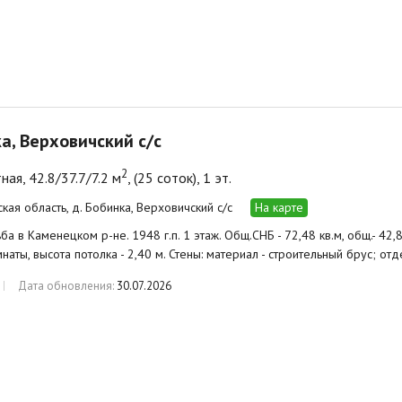
а, Верховичский с/с
2
ная, 42.8/37.7/7.2 м
, (25 соток), 1 эт.
кая область, д. Бобинка, Верховичский с/с
На карте
а в Каменецком р-не. 1948 г.п. 1 этаж. Общ.СНБ - 72,48 кв.м, общ.- 42,80 к
омнаты, высота потолка - 2,40 м. Стены: материал - строительный брус; о
Дата обновления:
30.07.2026