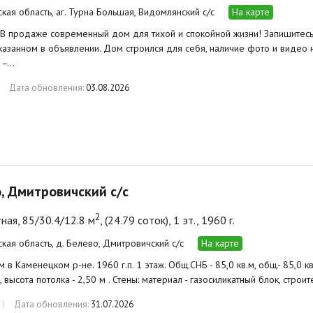
ская область, аг. Турна Большая, Видомлянский с/с
На карте
 В продаже современный дом для тихой и спокойной жизни! Запишитес
казанном в объявлении. Дом строился для себя, наличие фото и видео на
 –…
Дата обновления:
03.08.2026
, Дмитровичский с/с
2
ная, 85/30.4/12.8 м
, (24.79 соток), 1 эт., 1960 г.
ская область, д. Белево, Дмитровичский с/с
На карте
в Каменецком р-не. 1960 г.п. 1 этаж. Общ.СНБ - 85,0 кв.м, общ.- 85,0 кв.м,
, высота потолка - 2,50 м . Стены: материал - газосиликатный блок, стро
Дата обновления:
31.07.2026