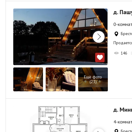
д. Паш
0-комнат
Брест
Продается
146
Ещё фото
(23)
д. Мин
4-комнат
Брестс