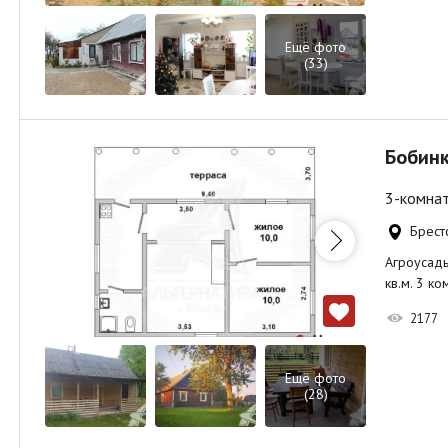
Ещё фото
(33)
Бобинк
3-комнат
Брестс
Агроусадьб
кв.м. 3 к
2177
Ещё фото
(28)