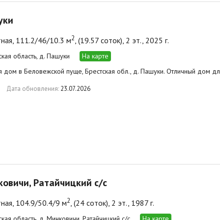
уки
2
ная, 111.2/46/10.3 м
, (19.57 соток), 2 эт., 2025 г.
ская область, д. Пашуки
На карте
 дом в Беловежской пуще, Брестская обл., д. Пашуки. Отличный дом дл
Дата обновления:
23.07.2026
ковичи, Ратайчицкий с/с
2
ная, 104.9/50.4/9 м
, (24 соток), 2 эт., 1987 г.
кая область, д. Минковичи, Ратайчицкий с/с
На карте