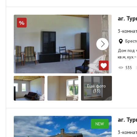
аг. Ту
%
3-комнат
Брест
Дом под чи
кв.м, кух.
535
Ещё фото
(33)
аг. Ту
NEW
3-комнат