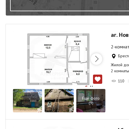
аг. Но
2-комнат
Брестс
Жилой дом 
2 комнаты
110
Ещё фото
(9)