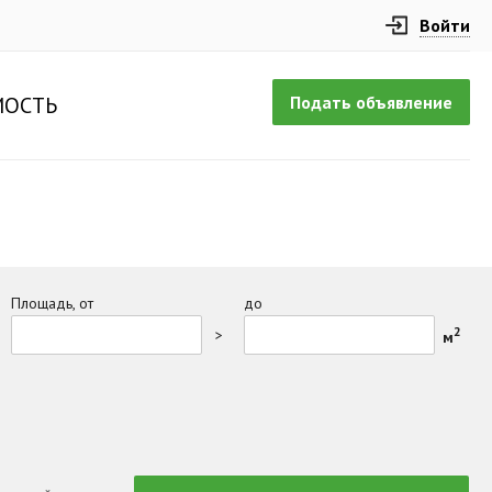
Войти
Подать объявление
ОСТЬ
Площадь, от
до
2
>
м