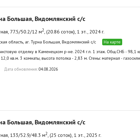
рна Большая, Видомлянский с/с
2
ная, 77.5/50.2/12 м
, (20.86 соток), 1 эт., 2024 г.
ская область, аг. Турна Большая, Видомлянский с/с
На карте
стовую отделку в Каменецком р-не. 2024 г.п. 1 этаж. Общ.СНБ - 98,1 кв.м
~ 12,0 кв.м. 3 комнаты, высота потолка - 2,83 м. Стены: материал - газоси
Дата обновления:
04.08.2026
рна Большая, Видомлянский с/с
2
ная, 133/52.9/48.3 м
, (25 соток), 1 эт., 2025 г.