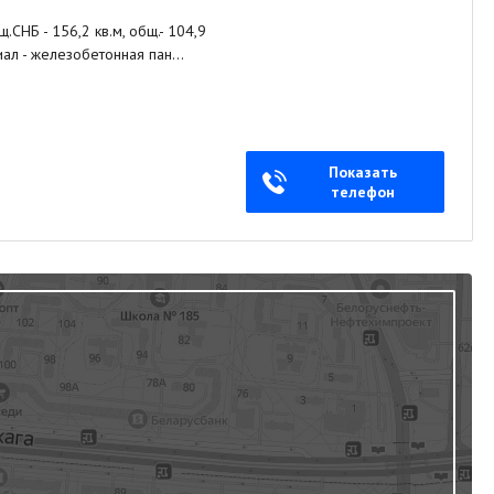
СНБ - 156,2 кв.м, общ.- 104,9
териал - железобетонная пан…
Показать
телефон