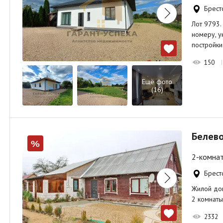
Брест
Лот 9793.
номеру, у
постройки
150
Ещё фото
(16)
Белево
%
2-комнат
Брест
Жилой дом 
2 комнаты
2332