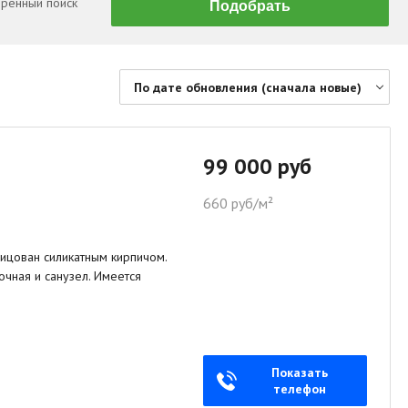
ренный поиск
По дате обновления (сначала новые)
По цене (сначала дешевые)
По цене (сначала дорогие)
99 000 руб
По дате обновления (сначала новые)
660 руб/м²
По дате обновления (сначала старые)
По площади (сначала большие)
лицован силикатным кирпичом.
По площади (сначала маленькие)
очная и санузел. Имеется
Показать
телефон