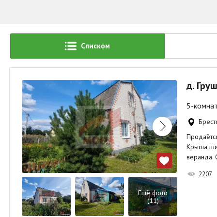
Списком
д. Гру
5-комнат
Брест
Продаётся
Крыша шиф
веранда.
2207
Ещё фото
(11)