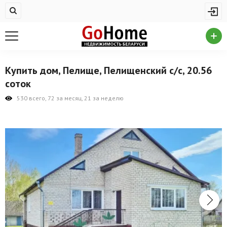
Жилая недвижимость
Купить квартиру
Снять квартиру
Купить дом, Пелище, Пелищенский с/с, 20.56
На сутки
соток
Новостройки
530 всего, 72 за месяц, 21 за неделю
Дома/коттеджи/участки
Комерческая недвижимость
Продажа коммерческой недвижимости
Аренда коммерческой недвижимости
Другие разделы
Новости