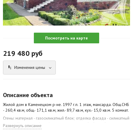
Агентства
Ремонт квартир
Грузовое такси
Посмотреть на карте
Способы оплаты
219 480
руб
Реклама на сайте
Изменения цены
Описание объекта
Жилой дом в Каменецком р-не. 1997 г.п. 1 этаж, мансарда. Общ.СНБ
- 260,4 кв.м, общ.- 171,1 кв.м, жил.- 89,7 кв.м, кух.- 15,0 кв.м. 5 комнат.
Стены: материал - газосиликатный блок; отделка фасада - силикатный
кирпич. Кровля: шифер. Фундамент: ленточный сборный; материал -
Развернуть описание
блок ФБС; подушка - гравийная.