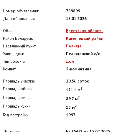
Ежедневные НОВИНКИ, СНИЖЕНИЕ ЦЕН и ТЕМАТИЧЕСКИЕ
ПОДБОРКИ специалистов!
Номер объявления:
789899
Вы также можете подписаться на БЕСПЛАТНУЮ РАССЫЛКУ всех
Дата обновления:
13.01.2026
ОБНОВЛЕНИЙ ПО ОБЪЕКТАМ прямо Вам в VIBER или TELEGRAM. На
сегодня уже более 3000 наших клиентов ВЫБРАЛИ этот формат
Область:
Брестская область
ежедневного получения информации. Перейдите в один из
Район Беларуси:
Каменецкий район
разделов каталога на сайте a-brest.by и ПОДПИШИТЕСЬ! ЗАО
«АЛЬТЕРНАТИВА Брест». УНП 291427570 Лицензия № 02240/303 от
Населенный пункт:
Пелище
02.02.2016г. Договор номер 356/1 от 15.02.2025
Улица, дом:
Пелищенский с/с
Тип объекта:
Дом
Комнат:
5-комнатная
Площадь участка:
20.56 соток
Площадь общая:
2
171.1 м
Площадь жилая:
2
89.7 м
Площадь кухни:
2
15 м
Год постройки:
1997
Договор:
№ 356/1 от 15.02.2025