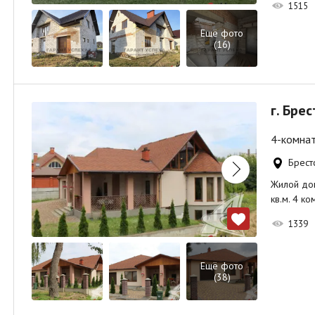
1515
Ещё фото
(16)
г. Бре
4-комнат
Брестс
Жилой дом 
кв.м. 4 к
1339
Ещё фото
(38)