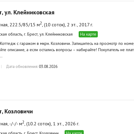
ст, ул. Клейниковская
2
ная, 222.5/85/15 м
, (10 соток), 2 эт., 2017 г.
кая область, г. Брест, ул. Клейниковская
На карте
 Коттедж с гаражом в мкрн. Козловичи. Запишитесь на просмотр по ном
айте описание, а если остались вопросы – набирайте! Покупатель не плат
…
Дата обновления:
03.08.2026
ст, Козловичи
2
ая, -/-/- м
, (10.2 соток), 1 эт., 2026 г.
кая область, г. Брест, Козловичи
На карте