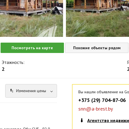
Посмотреть на карте
Похожие объекты рядом
Этажность:
2
Изменения цены
Вы нашли объявление на Go
+375 (29) 704-87-06
snn@a-brest.by
Агентство недвиж