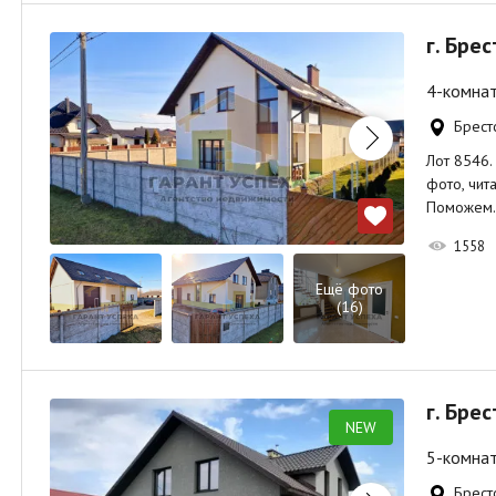
г. Бре
4-комнат
Брестс
Лот 8546.
фото, чит
Поможем
1558
Ещё фото
(16)
г. Бре
NEW
5-комнатн
Брестс