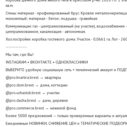
Коробка дачного дома жилого типа в Брестском р-не. 2020 г.п. 1 эта
кв.м.
Стены: материал - профилированный брус. Кровля: металлочерепица
монолитный; материал - бетон; подушка - гравийная.
Коммуникации: газ - централизованный (на участке), водоснабжение -
централизованное, канализация - автономная.
Хоз.постройки: коробка гостевого дома. Участок - 0,0661 га. Лот - 2
---------------
Мы там, где Вы!
INSTAGRAM • ВКОНТАКТЕ • ОДНОКЛАССНИКИ
ВЫБЕРИТЕ удобную социальную сеть + тематический аккаунт и ПОД
@pro.kvartira.brest → квартиры
@pro.dom.brest → дома, коттеджи
@pro.uchastok.brest → участки
@pro.dacha.brest → дачи, деревня
@pro.commerce.brest → нежилой фонд
Более 5000 предложений — только проверенные варианты и актуа
Ежедневные НОВИНКИ, СНИЖЕНИЕ ЦЕН и ТЕМАТИЧЕСКИЕ ПОДБОРКИ