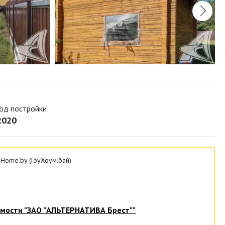
Год постройки:
2020
Home.by (ГоуХоум.бай)
имости
"ЗАО "АЛЬТЕРНАТИВА Брест""