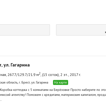
т, ул. Гагарина
2
ная, 267.7/129.7/21.9 м
, (15 соток), 2 эт., 2017 г.
кая область, г. Брест, ул. Гагарина
На карте
 Коробка коттеджа с 5 комнатами на Берёзовке Просто наберите по это
омиссий агентству! Поможем с кредитами, материнским капиталом, пр
…