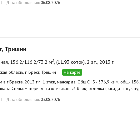
Дата обновления:
06.08.2026
ст, Тришин
2
ная, 156.2/116.2/73.2 м
, (11.93 соток), 2 эт., 2013 г.
кая область, г. Брест, Тришин
На карте
в г.Бресте. 2013 г.п. 1 этаж, мансарда. Общ.СНБ - 376,9 кв.м, общ.- 156,2 
омнаты. Стены: материал - газосиликатный блок; отделка фасада - штукат
Дата обновления:
03.08.2026