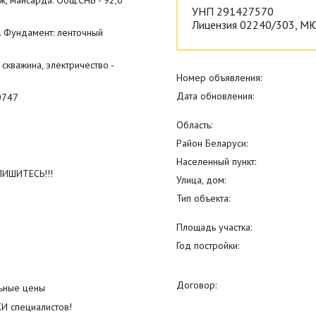
ж, мансарда. Общ.СНБ - 92,0
УНП 291427570
Лицензия 02240/303, МЮ
. Фундамент: ленточный
 скважина, электричество -
Номер объявления:
Дата обновления:
60747
Область:
Район Беларуси:
Населенный пункт:
ПИШИТЕСЬ!!!
Улица, дом:
Тип объекта:
Площадь участка:
Год постройки:
Договор:
льные цены
 специалистов!