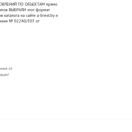
БНОВЛЕНИЙ ПО ОБЪЕКТАМ прямо
ентов ВЫБРАЛИ этот формат
каталога на сайте a-brest.by и
нзия № 02240/303 от
ния от
рвым!