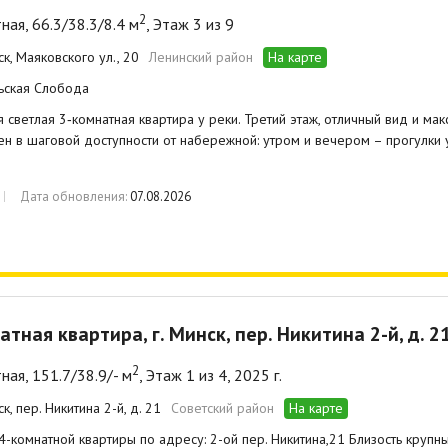
2
ная, 66.3/38.3/8.4 м
, Этаж 3 из 9
ск, Маяковского ул., 20
Ленинский район
На карте
ьская Слобода
 светлая 3‑комнатная квартира у реки. Третий этаж, отличный вид и м
н в шаговой доступности от набережной: утром и вечером – прогулки у
Дата обновления:
07.08.2026
атная квартира, г. Минск, пер. Никитина 2-й, д. 2
2
ная, 151.7/38.9/- м
, Этаж 1 из 4, 2025 г.
ск, пер. Никитина 2-й, д. 21
Советский район
На карте
-комнатной квартиры по адресу: 2-ой пер. Никитина,21 Близость крупн