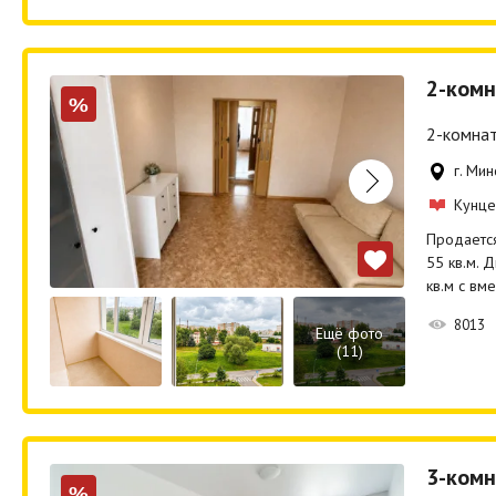
2-комн
%
2-комнат
г. Мин
Кунце
Продается
55 кв.м. 
кв.м с вм
8013
Ещё фото
(11)
3-комн
%