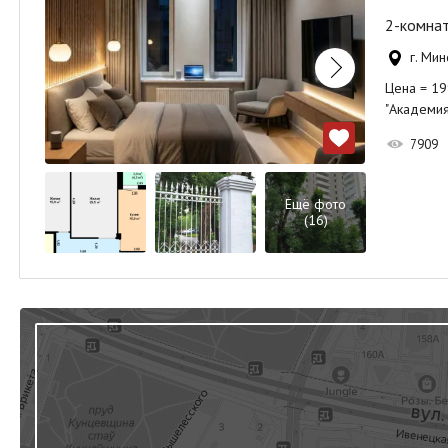
2-комнат
г. Мин
Цена = 199
"Академия
7909
Ещё фото
(16)