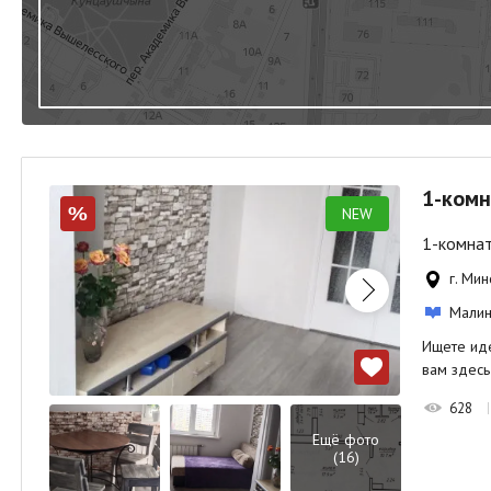
1-комн
NEW
%
1-комнат
г. Мин
Малин
Ищете иде
вам здесь
628
Ещё фото
(16)