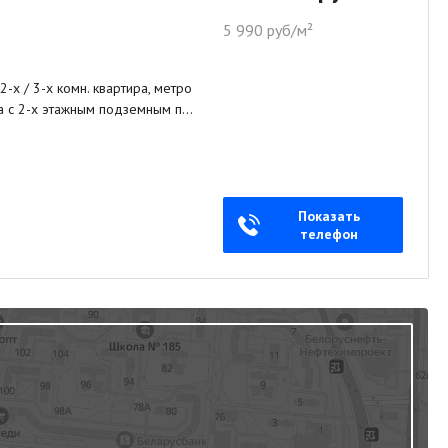
5 990 руб/м²
2-х / 3-х комн. квартира, метро
сса с 2-х этажным подземным п…
Показать
телефон