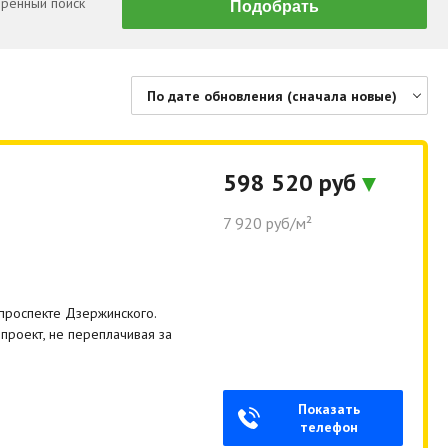
ренный поиск
По дате обновления (сначала новые)
По цене (сначала дешевые)
По цене (сначала дорогие)
598 520 руб
По дате обновления (сначала новые)
7 920 руб/м²
По дате обновления (сначала старые)
По площади (сначала большие)
По площади (сначала маленькие)
проспекте Дзержинского.
проект, не переплачивая за
Показать
телефон