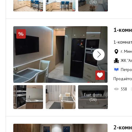
(16)
1-комн
%
1-комнат
г. Мин
ЖК "А
Петро
Продаётся
558
Ещё фото
(16)
2-комн