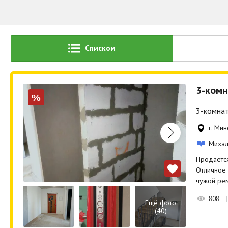
Списком
3-комн
%
3-комнат
г. Мин
Миха
Продается
Отличное 
чужой рем
808
Ещё фото
(40)