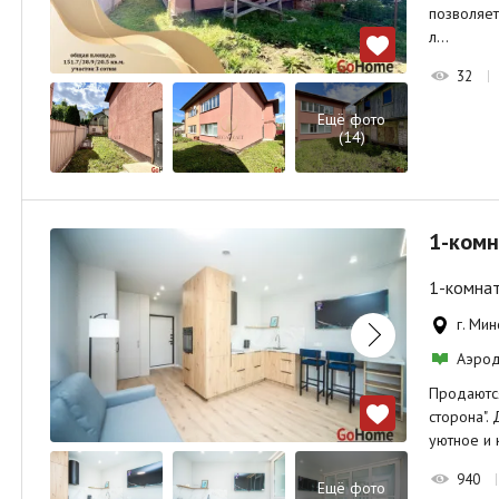
позволяет
л…
32
Ещё фото
(14)
1-комн
1-комнат
г. Мин
Аэро
Продаются
сторона".
уютное и
940
Ещё фото