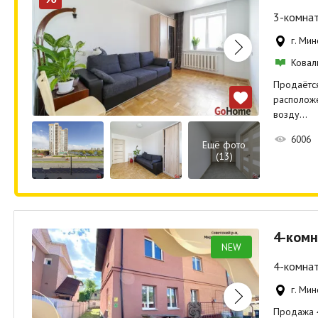
3-комнат
г. Мин
Ковал
Продаётся
расположе
возду…
6006
Ещё фото
(13)
4-комн
NEW
4-комнат
г. Мин
Продажа 4