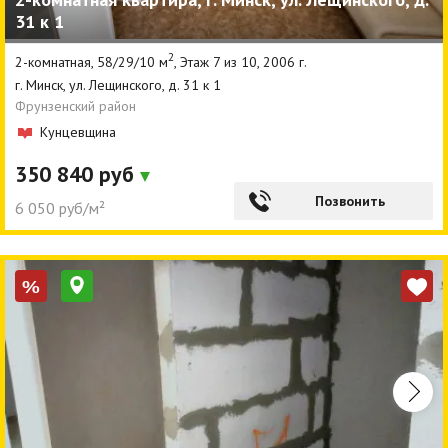
31 к 1
Агентства
2
2-комнатная, 58/29/10 м
, Этаж 7 из 10, 2006 г.
Ремонт квартир
г. Минск, ул. Лещинского, д. 31 к 1
Фрунзенский район
Грузовое такси
Кунцевщина
Способы оплаты
350 840 руб
Реклама на сайте
Позвонить
6 050 руб/м²
%