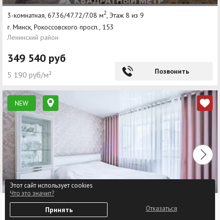
2
3-комнатная, 67.36/47.72/7.08 м
, Этаж 8 из 9
г. Минск, Рокоссовского просп., 153
Ленинский район
349 540 руб
Позвонить
5 190 руб/м²
NEW
Этот сайт использует cookies
Что это значит?
0
Отказаться
1-комнатная квартира, г. Минск, Мачульского, 24
Принять
Избранное
Войти